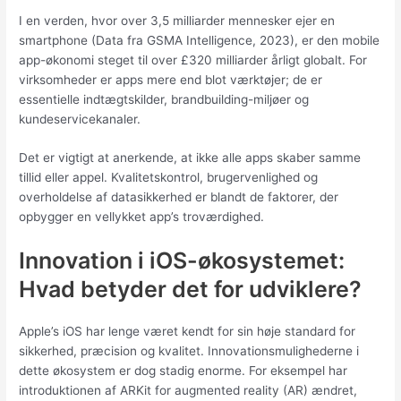
I en verden, hvor over
3,5 milliarder mennesker
ejer en
smartphone (Data fra GSMA Intelligence, 2023), er den mobile
app-økonomi steget til over
£320 milliarder
årligt globalt. For
virksomheder er apps mere end blot værktøjer; de er
essentielle indtægtskilder, brandbuilding-miljøer og
kundeservicekanaler.
Det er vigtigt at anerkende, at ikke alle apps skaber samme
tillid eller appel. Kvalitetskontrol, brugervenlighed og
overholdelse af datasikkerhed er blandt de faktorer, der
opbygger en vellykket app’s troværdighed.
Innovation i iOS-økosystemet:
Hvad betyder det for udviklere?
Apple’s iOS har lenge været kendt for sin høje standard for
sikkerhed, præcision og kvalitet. Innovationsmulighederne i
dette økosystem er dog stadig enorme. For eksempel har
introduktionen af ARKit for augmented reality (AR) ændret,