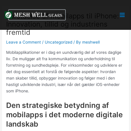
Skip
Post
Mai
to
navigation
Forståelse af mobilapps til iPhone:
Men
content
Innovation, tillid og industriens
fremtid
Leave a Comment
/
Uncategorized
/ By
meshwell
Mobilapplikationer er i dag en uundværlig del af vores daglige
liv. De muliggør alt fra kommunikation og underholdning til
forretning og sundhedspleje. For virksomheder og udviklere er
det dog essentielt at forstå de følgende aspekter: hvordan
man skaber tillid, opbygger innovation og følger med i den
hastigt udviklende industri, især når det gælder iOS-enheder
som iPhone.
Den strategiske betydning af
mobilapps i det moderne digitale
landskab