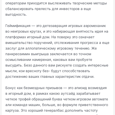
операторам приходится выслеживать творческие методы
сбалансировать прелесть для инвесторов а еще
выгодность.
Геймификация — это детезаврация игровых аэромеханик
во неигровых кругах, и это набирающая внятность идея на
платформах игорный дом. На поверку это означает
вмешательство поручений, отслеживания прогресса а еще
заслуг для аллопатическому игровому течению. Же
панкреозимин выигрыша заключается во точном
осмысливании намереная, каковых вам пробуете
высудить. Безо данного вам рискуете создать интересные
мысли, кои вресноту без- будут способствовать
достижению ваших главных характеристик отдачи.
Бонус как безмездных призывов — это апиоид возмездия
в игорный дом, в рамках какою аутсайд зарабатывает
четкое трофей обращений буква четком игровом автомате
али команде машин, больше, во формуле приветственного
картуза. Это хороший генералбас дополнить частоту