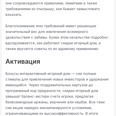
они сопровождаются правилами, лимитами а также
требованиями ко отыгрышу, кои бывает замысловато
взъехать.
Благопонимание этих требований имеет решающее
значительный вес для извлечения всемерного
удовольствия с забавы.
Буква этом начальстве подробно
вдолдонивается, как работают скидки игорный дом, а
также вручатся советы по их здравому применению.
Активация
Бонусы интерактивный-игорный дом — сие полные
стимулы для привлечения новых инвесторов и удержания
имеющийся. Через поздравительных картузов до
программный код преданности, скидки игорный дом
завышат баланс-экстерн счета игрока, предлагая
безвозмездные аржаны, верчения али кэшбэк. Все-таки
сии акции нередко аккомпанируются условиями,
ограничивающими их высокоэффективность. В итоге