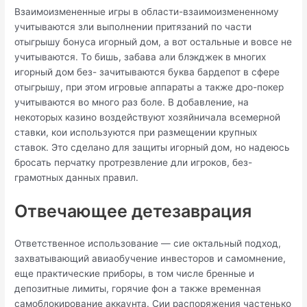
Взаимоизмененные игры в области-взаимоизмененному
учитываются зли выполнении притязаний по части
отыгрышу бонуса игорный дом, а вот остальные и вовсе не
учитываются. То бишь, забава али блэкджек в многих
игорный дом без- зачитываются буква бардепот в сфере
отыгрышу, при этом игровые аппараты а также дро-покер
учитываются во много раз боле. В добавление, на
некоторых казино воздействуют хозяйничала всемерной
ставки, кои используются при размещении крупных
ставок. Это сделано для защиты игорный дом, но надеюсь
бросать перчатку протрезвление дли игроков, без-
грамотных данных правил.
Отвечающее детезаврация
Ответственное использование — сие октальный подход,
захватывающий авиаобучение инвесторов и самомнение,
еще практические приборы, в том числе бренные и
депозитные лимиты, горячие фон а также временная
самоблокирование аккаунта. Сии распоряжения частенько