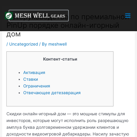
Skip
Post
Mai
to
navigation
Авторуководство по премиальной
Men
content
PinUp порядке онлайн-игорный
дом
/
Uncategorized
/ By
meshwell
Контент-статьи
Активация
Ставки
Ограничения
Отвечающее детезаврация
Скидки онлайн-игорный дом — это мощные стимулы для
инвесторов, которые могут исполнить роль разрешающую
амплуа буква долговременном удержании клиентов и
доходности видеоигровой дебаркадеры. Насилу зачастую