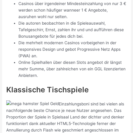
Casinos über irgendeiner Mindesteinzahlung von nur 3 €
werden schon häufiger wanneer 1 € Angebote,
ausruhen wohl nur selten.
Die autoren beobachten in die Spieleauswahl,
Tafelgeschirr, Ernst, zahlen ihr und und aufführen diese
Bonusangebote für jedes dich bei.
Die mehrheit modernen Casinos vorbeigehen in der
responsives Design und gebot Progressive Netz Apps
(PWA) an.
Online Spielhallen über diesen Slots angebot dir längst
mehr Summe, über zahlreichen von ein GGL lizenzierten
Anbietern.
Klassische Tischspiele
Einzahlungsboni sind bei vielen als
nachfolgende beste Chance je neue Nutzer angesehen. Das
Proportion der Spiele in Spielsaal Land der dichter und denker
funktioniert dank aktueller HTML5-Technologie ferner der
Annullierung durch Flash wie geschmiert angeschlossen im