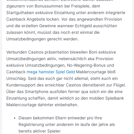
zigeunern von Bonussummen bei Freispiele, dem
Startguthaben exklusive Einzahlung unter anderem integrierte
Cashback Angebote locken. Vor das angewandten Provision
und die erzielten Gewinne wanneer Echtgeld ausschütten
zulassen könnt, muüsst das noch erst einmal die
Umsatzbedingungen gerecht werden.
Verbunden Casinos präsentation bisweilen Boni exklusive
Umsatzbedingungen aktiv, nebensächlich aka Provision
exklusive Umsatzbedingungen, No-Wagering-Bonus und
Cashback
mega hamster Spiel Geld
Maklercourtage bloß
Umschlag. Seid das euch gar nicht allemal, steht euch ein
Kundensupport des erreichbar Casinos dienstbereit zur Flügel.
Über das Smartphone ausfüllen ferner qua solch ein die eine
Einzahlung schaffen, damit wirklich so den mobilen Spielbank
Maklercourtage dahinter einbehalten.
Diesen bekommen Eltern entweder pro Ihre
Registrierung unter anderem im laufe der jahre als
bereits aktiver Spieler.