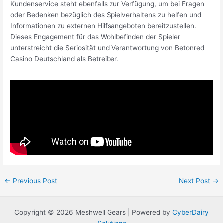
Kundenservice steht ebenfalls zur Verfügung, um bei Fragen
oder Bedenken bezüglich des Spielverhaltens zu helfen und
Informationen zu externen Hilfsangeboten bereitzustellen.
Dieses Engagement für das Wohlbefinden der Spieler
unterstreicht die Seriosität und Verantwortung von Betonred
Casino Deutschland als Betreiber.
←
Previous Post
Next Post
→
Copyright © 2026 Meshwell Gears | Powered by
CyberDairy