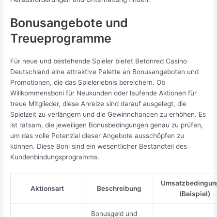
Bonusangebote und
Treueprogramme
Für neue und bestehende Spieler bietet Betonred Casino
Deutschland eine attraktive Palette an Bonusangeboten und
Promotionen, die das Spielerlebnis bereichern. Ob
Willkommensboni für Neukunden oder laufende Aktionen für
treue Mitglieder, diese Anreize sind darauf ausgelegt, die
Spielzeit zu verlängern und die Gewinnchancen zu erhöhen. Es
ist ratsam, die jeweiligen Bonusbedingungen genau zu prüfen,
um das volle Potenzial dieser Angebote ausschöpfen zu
können. Diese Boni sind ein wesentlicher Bestandteil des
Kundenbindungsprogramms.
Umsatzbedingun
Aktionsart
Beschreibung
(Beispiel)
Bonusgeld und