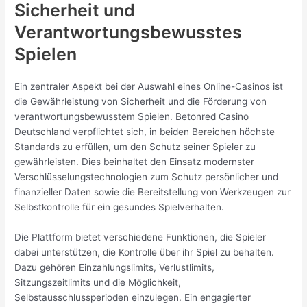
Sicherheit und
Verantwortungsbewusstes
Spielen
Ein zentraler Aspekt bei der Auswahl eines Online-Casinos ist
die Gewährleistung von Sicherheit und die Förderung von
verantwortungsbewusstem Spielen. Betonred Casino
Deutschland verpflichtet sich, in beiden Bereichen höchste
Standards zu erfüllen, um den Schutz seiner Spieler zu
gewährleisten. Dies beinhaltet den Einsatz modernster
Verschlüsselungstechnologien zum Schutz persönlicher und
finanzieller Daten sowie die Bereitstellung von Werkzeugen zur
Selbstkontrolle für ein gesundes Spielverhalten.
Die Plattform bietet verschiedene Funktionen, die Spieler
dabei unterstützen, die Kontrolle über ihr Spiel zu behalten.
Dazu gehören Einzahlungslimits, Verlustlimits,
Sitzungszeitlimits und die Möglichkeit,
Selbstausschlussperioden einzulegen. Ein engagierter