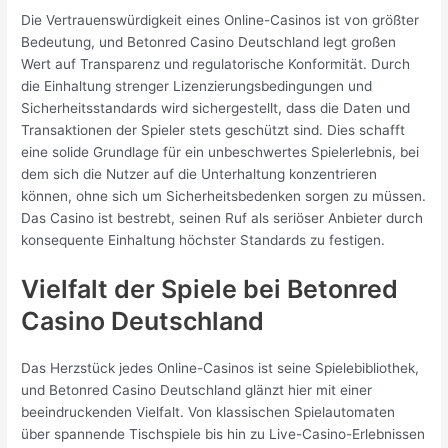
Die Vertrauenswürdigkeit eines Online-Casinos ist von größter
Bedeutung, und Betonred Casino Deutschland legt großen
Wert auf Transparenz und regulatorische Konformität. Durch
die Einhaltung strenger Lizenzierungsbedingungen und
Sicherheitsstandards wird sichergestellt, dass die Daten und
Transaktionen der Spieler stets geschützt sind. Dies schafft
eine solide Grundlage für ein unbeschwertes Spielerlebnis, bei
dem sich die Nutzer auf die Unterhaltung konzentrieren
können, ohne sich um Sicherheitsbedenken sorgen zu müssen.
Das Casino ist bestrebt, seinen Ruf als seriöser Anbieter durch
konsequente Einhaltung höchster Standards zu festigen.
Vielfalt der Spiele bei Betonred
Casino Deutschland
Das Herzstück jedes Online-Casinos ist seine Spielebibliothek,
und Betonred Casino Deutschland glänzt hier mit einer
beeindruckenden Vielfalt. Von klassischen Spielautomaten
über spannende Tischspiele bis hin zu Live-Casino-Erlebnissen