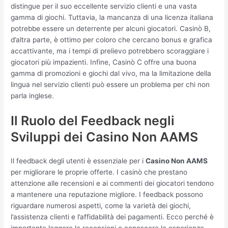
distingue per il suo eccellente servizio clienti e una vasta
gamma di giochi. Tuttavia, la mancanza di una licenza italiana
potrebbe essere un deterrente per alcuni giocatori. Casinò B,
d’altra parte, è ottimo per coloro che cercano bonus e grafica
accattivante, ma i tempi di prelievo potrebbero scoraggiare i
giocatori più impazienti. Infine, Casinò C offre una buona
gamma di promozioni e giochi dal vivo, ma la limitazione della
lingua nel servizio clienti può essere un problema per chi non
parla inglese.
Il Ruolo del Feedback negli
Sviluppi dei Casino Non AAMS
Il feedback degli utenti è essenziale per i
Casino Non AAMS
per migliorare le proprie offerte. I casinò che prestano
attenzione alle recensioni e ai commenti dei giocatori tendono
a mantenere una reputazione migliore. I feedback possono
riguardare numerosi aspetti, come la varietà dei giochi,
l’assistenza clienti e l’affidabilità dei pagamenti. Ecco perché è