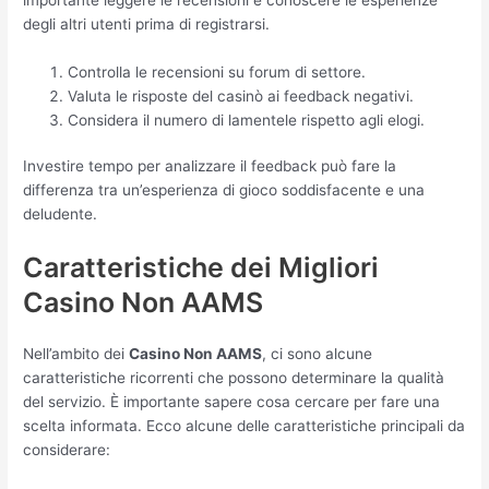
importante leggere le recensioni e conoscere le esperienze
degli altri utenti prima di registrarsi.
Controlla le recensioni su forum di settore.
Valuta le risposte del casinò ai feedback negativi.
Considera il numero di lamentele rispetto agli elogi.
Investire tempo per analizzare il feedback può fare la
differenza tra un’esperienza di gioco soddisfacente e una
deludente.
Caratteristiche dei Migliori
Casino Non AAMS
Nell’ambito dei
Casino Non AAMS
, ci sono alcune
caratteristiche ricorrenti che possono determinare la qualità
del servizio. È importante sapere cosa cercare per fare una
scelta informata. Ecco alcune delle caratteristiche principali da
considerare: