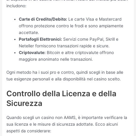
includono:
Carte di Credito/Debito:
Le carte Visa e Mastercard
offrono protezione contro le frodi e sono ampiamente
accettate.
Portafogli Elettronici:
Servizi come PayPal, Skrill e
Neteller forniscono transazioni rapide e sicure.
Criptovalute:
Bitcoin e altre criptovalute offrono
maggiore anonimato nelle transazioni.
Ogni metodo ha i suoi pro e contro, quindi scegli in base alle
tue esigenze personali e alla disponibilità nel casino scelto.
Controllo della Licenza e della
Sicurezza
Quando scegli un casino non AAMS, è importante verificare la
sua licenza e le misure di sicurezza adottate. Ecco alcuni
aspetti da considerare: