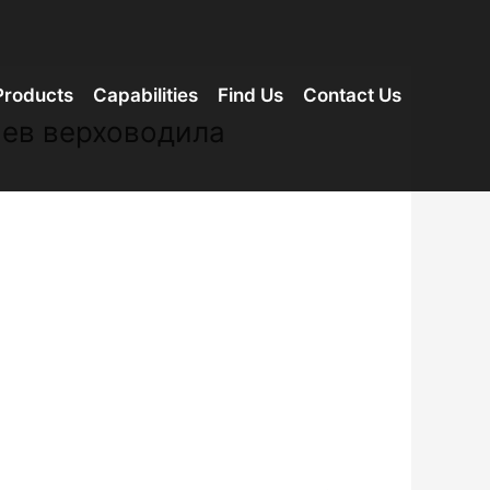
Products
Capabilities
Find Us
Contact Us
Лев верховодила