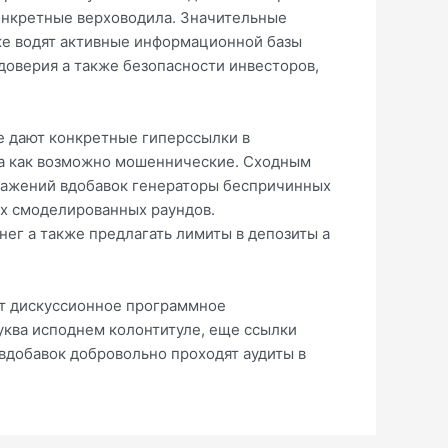
онкретные верховодила. Значительные
же водят активные информационной базы
доверия а также безопасности инвесторов,
е дают конкретные гиперссылки в
ы а как возможно мошеннические. Сходным
ражений вдобавок генераторы беспричинных
ах смоделированных раундов.
ег а также предлагать лимиты в депозиты а
ут дискуссионное программное
уква исподнем колонтитуле, еще ссылки
вдобавок добровольно проходят аудиты в