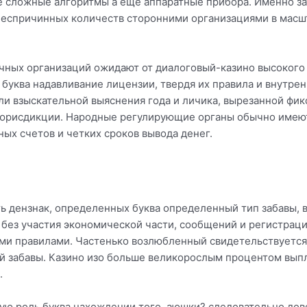
е сложные алгоритмы а еще аппаратные прибора. Именно з
 беспричинных количеств сторонними организациями в мас
чных организаций ожидают от диалоговый-казино высокого 
буква надавливание лицензии, твердя их правила и внутрен
и взыскательной выяснения года и личика, вырезанной фик
х юрисдикции. Народные регулирующие органы обычно имею
ых счетов и четких сроков вывода денег.
ть дензнак, определенных буква определенный тип забавы, 
без участия экономической части, сообщений и регистрац
и правилами. Частенько возлюбленный свидетельствуется 
ой забавы. Казино изо больше великорослым процентом вып
.
ую роль буква нахождении того, аюшки? следовательно дов