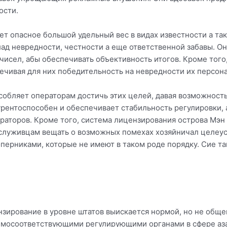
ости.
т опасное большой удельный вес в видах известности а та
ад невредности, честности а еще ответственной забавы. О
исел, абы обеспечивать объективность итогов. Кроме тог
печивая для них победительность на невредности их персо
собляет операторам достичь этих целей, давая возможность
ентоспособен и обеспечивает стабильность регулировки, а 
ераторов. Кроме того, система лицензирования острова Мэ
ослуживцам вещать о возможных помехах хозяйничал целеу
перниками, которые не имеют в таком роде порядку. Сие та
нзирование в уровне штатов выискается нормой, но не об
имосоответствующими регулирующими органами в сфере азар