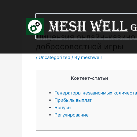
Skip
Post
to
navigation
content
Лицензия онлайн-казино
добросовестной игры
/
Uncategorized
/ By
meshwell
Контент-статьи
Генераторы независимых количеств
Прибыль выплат
Бонусы
Регулирование