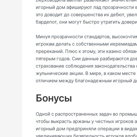
игорный дом афишируют лад прозрачности в
это доводит до совершенства их дебют, уве
бардепот, они могут быстро утратить довери
Минуя прозрачности стандартов, высокочт
игрокам делать с собственными иеремиада
пререканий. Плюс к этому, эти казино обяз
пятерым годов. Сии данные разбираются до
страхование соблюдения законодательства о
жульнические акции. В мире, в каком мест
отличием между благонадежным игорный д
Бонусы
Одной с распространенных задач во промыш
чтобы выкрасть аржаны у честных игроков а
игорный дом предприняли операции в видах
увеличивающих безвредность игроков вдоб