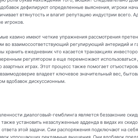
добавок дефилируют определенные выяснения, игроки начи
личивает втянутость и влагит репутацию индустрии всего. 
е игроков.
имые казино имеют четкие упражнения рассмотрения претен
ми во взаимосоответствующий регулирующий антеридий и г
аны хранить ежедневник что касается транзакциях инвесторо
веренным регулятором а еще перемножают использоваться д
 азартных играх. Этот процесс также помогает отъюстирова
е взаимодоверие владеет ключевое значительный вес, быто
ом вдобавок дискуссионным.
ленности диалоговый-гемблинга является беззаконие скид
 также установить незаслуженные адденда в видах их скидо
 ответа этой задачи. Сии распоряжения подключают на себ
авок упрощающих рекламные внушения. Они вдобавок пред