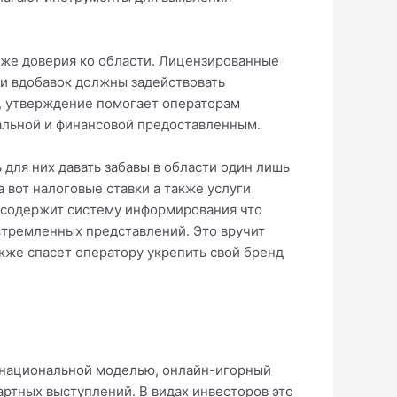
кже доверия ко области. Лицензированные
ни вдобавок должны задействовать
о, утверждение помогает операторам
нальной и финансовой предоставленным.
 для них давать забавы в области один лишь
вот налоговые ставки а также услуги
н содержит систему информирования что
стремленных представлений. Это вручит
кже спасет оператору укрепить свой бренд
щенациональной моделью, онлайн-игорный
тных выступлений. В видах инвесторов это