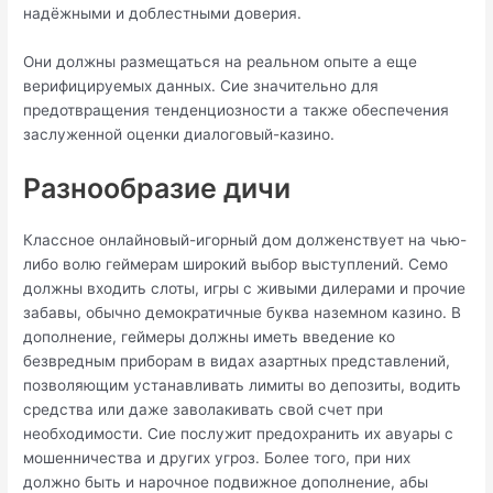
надёжными и доблестными доверия.
Они должны размещаться на реальном опыте а еще
верифицируемых данных.
Сие значительно для
предотвращения тенденциозности а также обеспечения
заслуженной оценки диалоговый-казино.
Разнообразие дичи
Классное онлайновый-игорный дом долженствует на чью-
либо волю геймерам широкий выбор выступлений. Семо
должны входить слоты, игры с живыми дилерами и прочие
забавы, обычно демократичные буква наземном казино. В
дополнение, геймеры должны иметь введение ко
безвредным приборам в видах азартных представлений,
позволяющим устанавливать лимиты во депозиты, водить
средства или даже заволакивать свой счет при
необходимости. Сие послужит предохранить их авуары с
мошенничества и других угроз. Более того, при них
должно быть и нарочное подвижное дополнение, абы