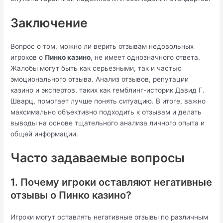
Заключение
Вопрос о том, можно ли верить отзывам недовольных
игроков о
Пинко казино
, не имеет однозначного ответа.
Жалобы могут быть как серьезными, так и частью
эмоционального отзыва. Анализ отзывов, репутации
казино и экспертов, таких как гемблинг-историк Давид Г.
Шварц, помогает лучше понять ситуацию. В итоге, важно
максимально объективно подходить к отзывам и делать
выводы на основе тщательного анализа личного опыта и
общей информации.
Часто задаваемые вопросы
1. Почему игроки оставляют негативные
отзывы о Пинко казино?
Игроки могут оставлять негативные отзывы по различным