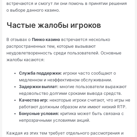
встречаются и смогут ли они помочь в принятии решения
о выборе данного казино.
Частые жалобы игроков
В отзывах о
Пинко казино
встречается несколько
распространенных тем, которые вызывают
неудовлетворенность среди пользователей. Основные
жалобы касаются:
Служба поддержки:
игроки часто сообщают о
медленном и неэффективном обслуживании.
Задержки выплат:
многие пользователи выражают
недовольство долгими сроками вывода средств.
Качество игр:
некоторые игроки считают, что игры не
работают должным образом или имеют низкий RTP.
Бонусные условия:
критика может быть связана с
непрозрачными условиями акций.
Каждая из этих тем требует отдельного рассмотрения и