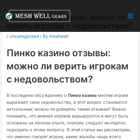
Skip
Post
Mai
to
navigation
Пинко казино отзывы: можно ли
Men
content
верить игрокам с недовольством?
/
Uncategorized
/ By
meshwell
Пинко казино отзывы:
можно ли верить игрокам
с недовольством?
В последних обсуждениях о
Пинко казино
многие игроки
выражают свое недовольство, и этот вопрос становится
актуальным: можно ли доверять таким отзывам? Важно
понимать, что мнения игроков варьируются и могут быть
основаны на личном опыте, поэтому следует экспертно
подходить к этому вопросу. В этой статье мы рассмотрим,
что именно говорят игроки, какие жалобы чаще всего