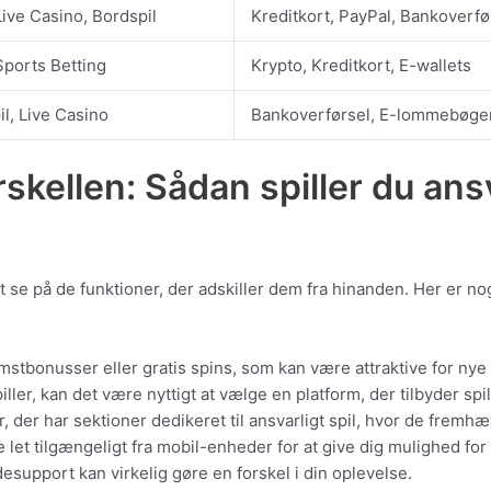
Live Casino, Bordspil
Kreditkort, PayPal, Bankoverfø
Sports Betting
Krypto, Kreditkort, E-wallets
l, Live Casino
Bankoverførsel, E-lommebøge
skellen: Sådan spiller du ansv
at se på de funktioner, der adskiller dem fra hinanden. Her er n
stbonusser eller gratis spins, som kan være attraktive for nye 
iller, kan det være nyttigt at vælge en platform, der tilbyder spi
r, der har sektioner dedikeret til ansvarligt spil, hvor de fre
let tilgængeligt fra mobil-enheder for at give dig mulighed for a
esupport kan virkelig gøre en forskel i din oplevelse.