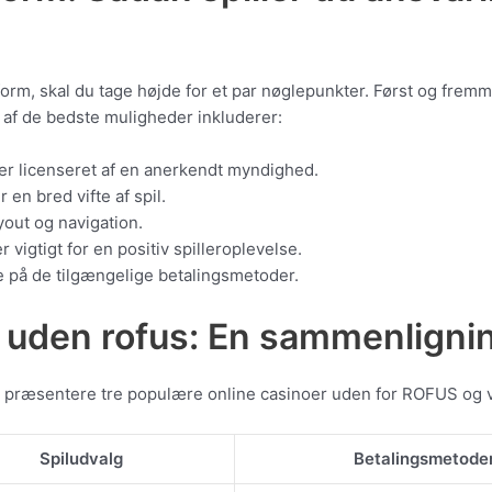
form, skal du tage højde for et par nøglepunkter. Først og fremme
e af de bedste muligheder inkluderer:
 er licenseret af en anerkendt myndighed.
 en bred vifte af spil.
out og navigation.
igtigt for en positiv spilleroplevelse.
e på de tilgængelige betalingsmetoder.
r uden rofus: En sammenligni
her præsentere tre populære online casinoer uden for ROFUS og 
Spiludvalg
Betalingsmetode