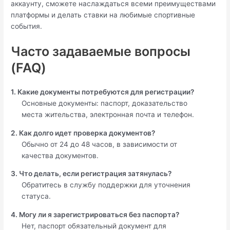
аккаунту, сможете наслаждаться всеми преимуществами
платформы и делать ставки на любимые спортивные
события.
Часто задаваемые вопросы
(FAQ)
1. Какие документы потребуются для регистрации?
Основные документы: паспорт, доказательство
места жительства, электронная почта и телефон.
2. Как долго идет проверка документов?
Обычно от 24 до 48 часов, в зависимости от
качества документов.
3. Что делать, если регистрация затянулась?
Обратитесь в службу поддержки для уточнения
статуса.
4. Могу ли я зарегистрироваться без паспорта?
Нет, паспорт обязательный документ для