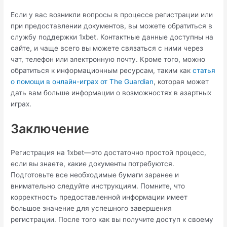
Если у вас возникли вопросы в процессе регистрации или
при предоставлении документов, вы можете обратиться в
службу поддержки 1xbet. Контактные данные доступны на
сайте, и чаще всего вы можете связаться с ними через
чат, телефон или электронную почту. Кроме того, можно
обратиться к информационным ресурсам, таким как
статья
о помощи в онлайн-играх от The Guardian
, которая может
дать вам больше информации о возможностях в азартных
играх.
Заключение
Регистрация на 1xbet—это достаточно простой процесс,
если вы знаете, какие документы потребуются.
Подготовьте все необходимые бумаги заранее и
внимательно следуйте инструкциям. Помните, что
корректность предоставленной информации имеет
большое значение для успешного завершения
регистрации. После того как вы получите доступ к своему