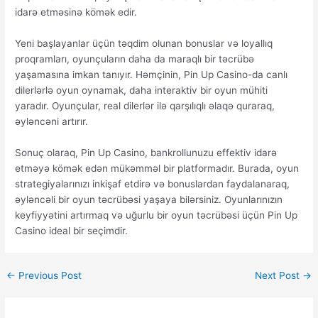
idarə etməsinə kömək edir.
Yeni başlayanlar üçün təqdim olunan bonuslar və loyallıq
proqramları, oyunçuların daha da maraqlı bir təcrübə
yaşamasına imkan tanıyır. Həmçinin, Pin Up Casino-da canlı
dilerlərlə oyun oynamak, daha interaktiv bir oyun mühiti
yaradır. Oyunçular, real dilerlər ilə qarşılıqlı əlaqə quraraq,
əyləncəni artırır.
Sonuç olaraq, Pin Up Casino, bankrollunuzu effektiv idarə
etməyə kömək edən mükəmməl bir platformadır. Burada, oyun
strategiyalarınızı inkişaf etdirə və bonuslardan faydalanaraq,
əyləncəli bir oyun təcrübəsi yaşaya bilərsiniz. Oyunlarınızın
keyfiyyətini artırmaq və uğurlu bir oyun təcrübəsi üçün Pin Up
Casino ideal bir seçimdir.
←
Previous Post
Next Post
→