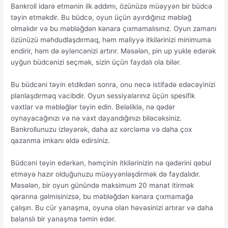
Bankroll idarə etmənin ilk addımı, özünüzə müəyyən bir büdcə
təyin etməkdir. Bu büdcə, oyun üçün ayırdığınız məbləğ
olmalıdır və bu məbləğdən kənara çıxmamalısınız. Oyun zamanı
özünüzü məhdudlaşdırmaq, həm maliyyə itkilərinizi minimuma
endirir, həm də əyləncənizi artırır. Məsələn, pin up yukle edərək
uyğun büdcənizi seçmək, sizin üçün faydalı ola bilər.
Bu büdcəni təyin etdikdən sonra, onu necə istifadə edəcəyinizi
planlaşdırmaq vacibdir. Oyun sessiyalarınız üçün spesifik
vaxtlar və məbləğlər təyin edin. Beləliklə, nə qədər
oynayacağınızı və nə vaxt dayandığınızı biləcəksiniz.
Bankrollunuzu izləyərək, daha az xərcləmə və daha çox
qazanma imkanı əldə edirsiniz.
Büdcəni təyin edərkən, həmçinin itkilərinizin nə qədərini qəbul
etməyə hazır olduğunuzu müəyyənləşdirmək də faydalıdır.
Məsələn, bir oyun günündə maksimum 20 manat itirmək
qərarına gəlmisinizsə, bu məbləğdən kənara çıxmamağa
çalışın. Bu cür yanaşma, oyuna olan həvəsinizi artırar və daha
balanslı bir yanaşma təmin edər.