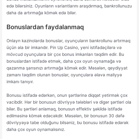
edə bilərsiniz. Oyunların variantlarını araşdırmaq, bankrollunuzu
daha da artırmağa kömək edə bilər.
Bonuslardan faydalanmaq
Onlayn kazinolarda bonuslar, oyunçuların bankrollunu artırmaq
üçün əla bir imkandır. Pin Up Casino, yeni istifadəçilərə və
mövcud oyunçulara bir çox bonus imkanları təqdim edir. Bu
bonuslardan istifadə etmək, daha çox oyun oynamağa və
qazanma şansınızı artırmağa kömək edir. Məsələn, qeydiyyat
zamanı təqdim olunan bonuslar, oyunçulara əlavə maliyyə
imkanı tanıyır.
Bonusu istifadə edərkən, onun şərtlərinə diqqət yetirmək çox
vacibdir. Hər bir bonusun dövriyyə tələbləri və digər şərtləri ola
bilər. Bu şərtləri anlamaq, bonusun effektiv şəkildə istifadə
edilməsinə kömək edəcəkdir. Məsələn, bir bonusun 30 dəfə
dövriyyəyə tabe olduğunu bilsəniz, bu bonusu istifadə edərək
daha çox oyun oynamalısınız.