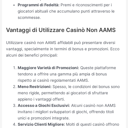
Programmi di Fedeltà:
Premi e riconoscimenti per i
giocatori abituali che accumulano punti attraverso le
scommesse.
Vantaggi di Utilizzare Casinò Non AAMS
Utilizzare casinò non AAMS affidabili può presentare diversi
vantaggi, specialmente in termini di bonus e promozioni. Ecco
alcuni dei benefici principali:
Maggiore Varietà di Promozioni:
Queste piattaforme
tendono a offrire una gamma più ampia di bonus
rispetto ai casinò regolamentati AAMS.
Meno Restrizioni:
Spesso, le condizioni dei bonus sono
meno rigide, permettendo ai giocatori di sfruttare
appieno i vantaggi offerti.
Accesso a Giochi Esclusivi:
Alcuni casinò non AAMS
invitano i migliori sviluppatori di giochi, offrendo titoli
unici e promozioni integrate.
Servizio Clienti Migliore:
Molti di questi casinò offrono