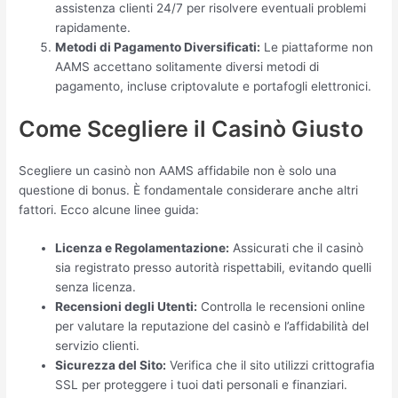
assistenza clienti 24/7 per risolvere eventuali problemi
rapidamente.
Metodi di Pagamento Diversificati:
Le piattaforme non
AAMS accettano solitamente diversi metodi di
pagamento, incluse criptovalute e portafogli elettronici.
Come Scegliere il Casinò Giusto
Scegliere un casinò non AAMS affidabile non è solo una
questione di bonus. È fondamentale considerare anche altri
fattori. Ecco alcune linee guida:
Licenza e Regolamentazione:
Assicurati che il casinò
sia registrato presso autorità rispettabili, evitando quelli
senza licenza.
Recensioni degli Utenti:
Controlla le recensioni online
per valutare la reputazione del casinò e l’affidabilità del
servizio clienti.
Sicurezza del Sito:
Verifica che il sito utilizzi crittografia
SSL per proteggere i tuoi dati personali e finanziari.