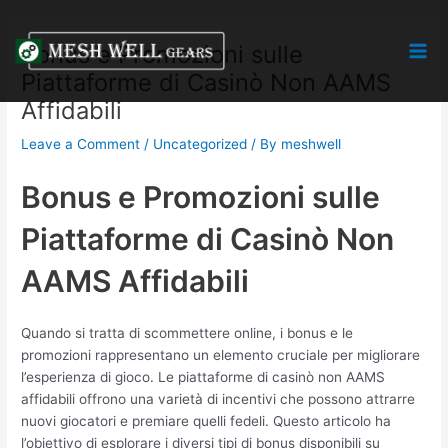
Skip
Post
Mai
to
navigation
Bonus e Promozioni sulle
Men
content
Piattaforme di Casinò Non AAMS
Affidabili
Leave a Comment
/
Uncategorized
/ By
meshwell
Bonus e Promozioni sulle
Piattaforme di Casinò Non
AAMS Affidabili
Quando si tratta di scommettere online, i bonus e le
promozioni rappresentano un elemento cruciale per migliorare
l’esperienza di gioco. Le piattaforme di casinò non AAMS
affidabili offrono una varietà di incentivi che possono attrarre
nuovi giocatori e premiare quelli fedeli. Questo articolo ha
l’obiettivo di esplorare i diversi tipi di bonus disponibili su