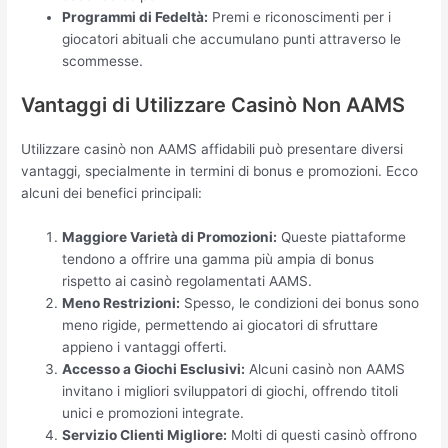
Programmi di Fedeltà:
Premi e riconoscimenti per i
giocatori abituali che accumulano punti attraverso le
scommesse.
Vantaggi di Utilizzare Casinò Non AAMS
Utilizzare casinò non AAMS affidabili può presentare diversi
vantaggi, specialmente in termini di bonus e promozioni. Ecco
alcuni dei benefici principali:
Maggiore Varietà di Promozioni:
Queste piattaforme
tendono a offrire una gamma più ampia di bonus
rispetto ai casinò regolamentati AAMS.
Meno Restrizioni:
Spesso, le condizioni dei bonus sono
meno rigide, permettendo ai giocatori di sfruttare
appieno i vantaggi offerti.
Accesso a Giochi Esclusivi:
Alcuni casinò non AAMS
invitano i migliori sviluppatori di giochi, offrendo titoli
unici e promozioni integrate.
Servizio Clienti Migliore:
Molti di questi casinò offrono