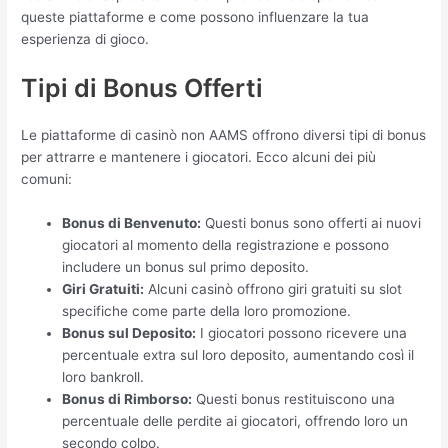
queste piattaforme e come possono influenzare la tua
esperienza di gioco.
Tipi di Bonus Offerti
Le piattaforme di casinò non AAMS offrono diversi tipi di bonus
per attrarre e mantenere i giocatori. Ecco alcuni dei più
comuni:
Bonus di Benvenuto:
Questi bonus sono offerti ai nuovi
giocatori al momento della registrazione e possono
includere un bonus sul primo deposito.
Giri Gratuiti:
Alcuni casinò offrono giri gratuiti su slot
specifiche come parte della loro promozione.
Bonus sul Deposito:
I giocatori possono ricevere una
percentuale extra sul loro deposito, aumentando così il
loro bankroll.
Bonus di Rimborso:
Questi bonus restituiscono una
percentuale delle perdite ai giocatori, offrendo loro un
secondo colpo.