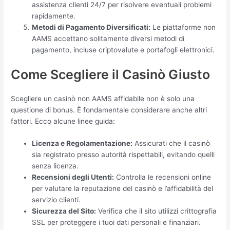
assistenza clienti 24/7 per risolvere eventuali problemi
rapidamente.
Metodi di Pagamento Diversificati:
Le piattaforme non
AAMS accettano solitamente diversi metodi di
pagamento, incluse criptovalute e portafogli elettronici.
Come Scegliere il Casinò Giusto
Scegliere un casinò non AAMS affidabile non è solo una
questione di bonus. È fondamentale considerare anche altri
fattori. Ecco alcune linee guida:
Licenza e Regolamentazione:
Assicurati che il casinò
sia registrato presso autorità rispettabili, evitando quelli
senza licenza.
Recensioni degli Utenti:
Controlla le recensioni online
per valutare la reputazione del casinò e l’affidabilità del
servizio clienti.
Sicurezza del Sito:
Verifica che il sito utilizzi crittografia
SSL per proteggere i tuoi dati personali e finanziari.