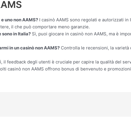
 AAMS
MS e uno non AAMS?
I casinò AAMS sono regolati e autorizzati in 
tere, il che può comportare meno garanzie.
sono in Italia?
Sì, puoi giocare in casinò non AAMS, ma è import
rarmi in un casinò non AAMS?
Controlla le recensioni, la varietà 
, il feedback degli utenti è cruciale per capire la qualità del ser
olti casinò non AAMS offrono bonus di benvenuto e promozioni p