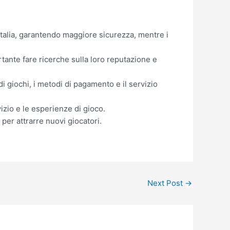
Italia, garantendo maggiore sicurezza, mentre i
ante fare ricerche sulla loro reputazione e
di giochi, i metodi di pagamento e il servizio
vizio e le esperienze di gioco.
er attrarre nuovi giocatori.
Next Post
→