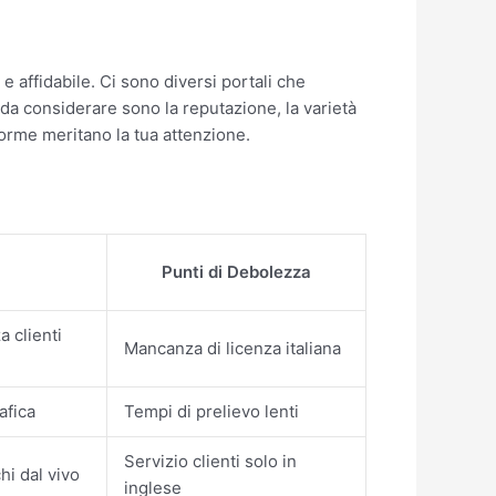
e affidabile. Ci sono diversi portali che
i da considerare sono la reputazione, la varietà
forme meritano la tua attenzione.
Punti di Debolezza
a clienti
Mancanza di licenza italiana
afica
Tempi di prelievo lenti
Servizio clienti solo in
hi dal vivo
inglese