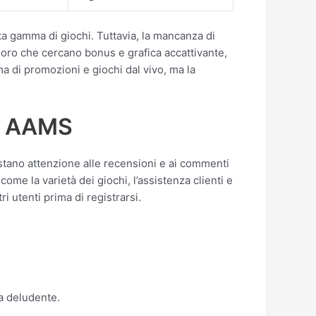
sta gamma di giochi. Tuttavia, la mancanza di
oloro che cercano bonus e grafica accattivante,
a di promozioni e giochi dal vivo, ma la
on AAMS
estano attenzione alle recensioni e ai commenti
me la varietà dei giochi, l’assistenza clienti e
i utenti prima di registrarsi.
na deludente.