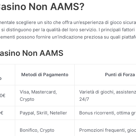
i Casino Non AAMS?
entale scegliere un sito che offra un’esperienza di gioco sicura 
 distinguono per la qualità del loro servizio. I principali fattor
 elementi possono fornire un’indicazione preziosa su quali piatta
i Casino Non AAMS
Metodi di Pagamento
Punti di Forza
o
Visa, Mastercard,
Varietà di giochi, assistenz
00€
Crypto
24/7
0€
Paypal, Skrill, Neteller
Bonus ricorrenti, ottima gr
Bonifico, Crypto
Promozioni frequenti, gioc