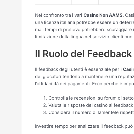
Nel confronto tra i vari
Casino Non AAMS
, Cas
una licenza italiana potrebbe essere un deterre
ma i tempi di prelievo potrebbero scoraggiare i
limitazione della lingua nel servizio clienti pu
Il Ruolo del Feedback
Il feedback degli utenti è essenziale per i
Casi
dei giocatori tendono a mantenere una reputazio
l’affidabilità dei pagamenti. Ecco perché è impo
Controlla le recensioni su forum di setto
Valuta le risposte del casinò ai feedback 
Considera il numero di lamentele rispetto
Investire tempo per analizzare il feedback può 