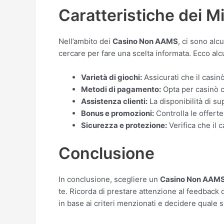
Caratteristiche dei 
Nell’ambito dei
Casino Non AAMS
, ci sono alc
cercare per fare una scelta informata. Ecco alcu
Varietà di giochi:
Assicurati che il casinò
Metodi di pagamento:
Opta per casinò ch
Assistenza clienti:
La disponibilità di s
Bonus e promozioni:
Controlla le offerte
Sicurezza e protezione:
Verifica che il c
Conclusione
In conclusione, scegliere un
Casino Non AAM
te. Ricorda di prestare attenzione al feedback de
in base ai criteri menzionati e decidere quale 