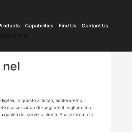
Products
Capabilities
Find Us
Contact Us
Servizio
 nel
igitali. In questo articolo, esploreremo il
Se stai cercando di scegliere il miglior sito di
a qualità del servizio clienti. Analizzeremo le