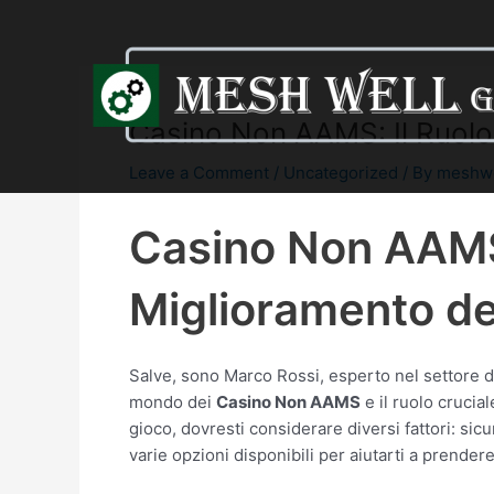
Skip
Post
to
navigation
content
Casino Non AAMS: Il Ruolo 
Leave a Comment
/
Uncategorized
/ By
meshwe
Casino Non AAMS:
Miglioramento de
Salve, sono Marco Rossi, esperto nel settore dei
mondo dei
Casino Non AAMS
e il ruolo crucial
gioco, dovresti considerare diversi fattori: sic
varie opzioni disponibili per aiutarti a prender