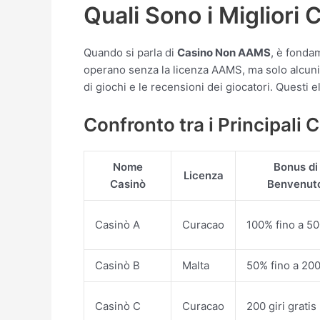
Quali Sono i Miglior
Quando si parla di
Casino Non AAMS
, è fondam
operano senza la licenza AAMS, ma solo alcuni si
di giochi e le recensioni dei giocatori. Questi
Confronto tra i Principal
Nome
Bonus di
Licenza
Casinò
Benvenut
Casinò A
Curacao
100% fino a 5
Casinò B
Malta
50% fino a 20
Casinò C
Curacao
200 giri gratis