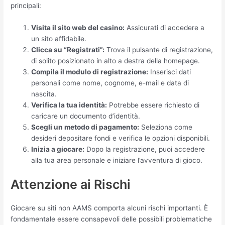
principali:
Visita il sito web del casino:
Assicurati di accedere a
un sito affidabile.
Clicca su “Registrati”:
Trova il pulsante di registrazione,
di solito posizionato in alto a destra della homepage.
Compila il modulo di registrazione:
Inserisci dati
personali come nome, cognome, e-mail e data di
nascita.
Verifica la tua identità:
Potrebbe essere richiesto di
caricare un documento d’identità.
Scegli un metodo di pagamento:
Seleziona come
desideri depositare fondi e verifica le opzioni disponibili.
Inizia a giocare:
Dopo la registrazione, puoi accedere
alla tua area personale e iniziare l’avventura di gioco.
Attenzione ai Rischi
Giocare su siti non AAMS comporta alcuni rischi importanti. È
fondamentale essere consapevoli delle possibili problematiche