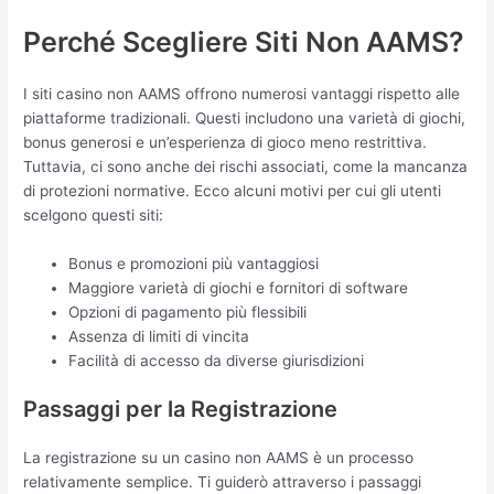
Perché Scegliere Siti Non AAMS?
I siti casino non AAMS offrono numerosi vantaggi rispetto alle
piattaforme tradizionali. Questi includono una varietà di giochi,
bonus generosi e un’esperienza di gioco meno restrittiva.
Tuttavia, ci sono anche dei rischi associati, come la mancanza
di protezioni normative. Ecco alcuni motivi per cui gli utenti
scelgono questi siti:
Bonus e promozioni più vantaggiosi
Maggiore varietà di giochi e fornitori di software
Opzioni di pagamento più flessibili
Assenza di limiti di vincita
Facilità di accesso da diverse giurisdizioni
Passaggi per la Registrazione
La registrazione su un casino non AAMS è un processo
relativamente semplice. Ti guiderò attraverso i passaggi