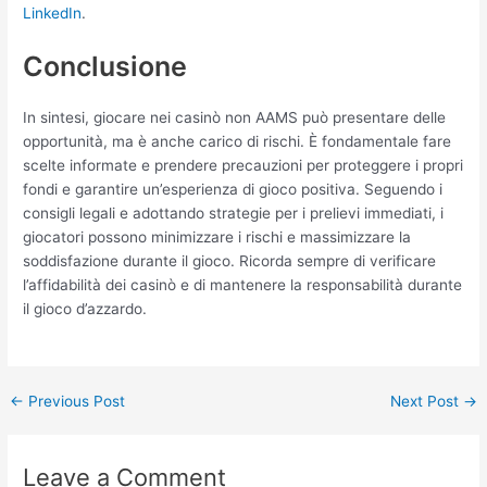
LinkedIn
.
Conclusione
In sintesi, giocare nei casinò non AAMS può presentare delle
opportunità, ma è anche carico di rischi. È fondamentale fare
scelte informate e prendere precauzioni per proteggere i propri
fondi e garantire un’esperienza di gioco positiva. Seguendo i
consigli legali e adottando strategie per i prelievi immediati, i
giocatori possono minimizzare i rischi e massimizzare la
soddisfazione durante il gioco. Ricorda sempre di verificare
l’affidabilità dei casinò e di mantenere la responsabilità durante
il gioco d’azzardo.
←
Previous Post
Next Post
→
Leave a Comment