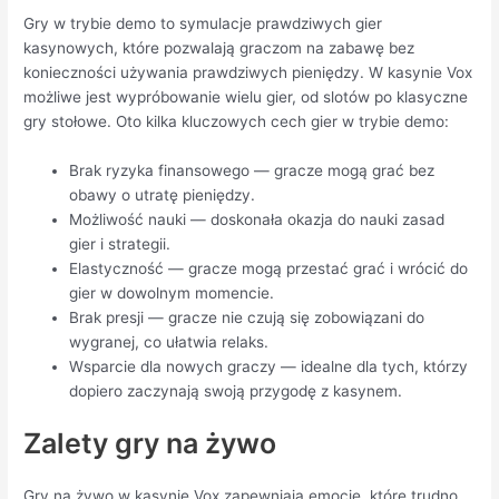
Gry w trybie demo to symulacje prawdziwych gier
kasynowych, które pozwalają graczom na zabawę bez
konieczności używania prawdziwych pieniędzy. W kasynie Vox
możliwe jest wypróbowanie wielu gier, od slotów po klasyczne
gry stołowe. Oto kilka kluczowych cech gier w trybie demo:
Brak ryzyka finansowego — gracze mogą grać bez
obawy o utratę pieniędzy.
Możliwość nauki — doskonała okazja do nauki zasad
gier i strategii.
Elastyczność — gracze mogą przestać grać i wrócić do
gier w dowolnym momencie.
Brak presji — gracze nie czują się zobowiązani do
wygranej, co ułatwia relaks.
Wsparcie dla nowych graczy — idealne dla tych, którzy
dopiero zaczynają swoją przygodę z kasynem.
Zalety gry na żywo
Gry na żywo w kasynie Vox zapewniają emocje, które trudno