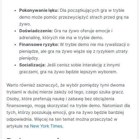
Pokonywanie lęku:
Dla początkujących gra w trybie
demo może pomóc przezwyciężyć strach przed grą na
żywo.
Doświadczenie:
Gra na żywo oferuje emocje i
adrenalinę, których nie ma w trybie demo.
Finansowe ryzyko:
W trybie demo nie ma rywalizacji o
pieniądze, ale gra na żywo wiąże się z ryzykiem utraty
pieniędzy.
Socializacja:
Jeśli cenisz sobie interakcję z innymi
graczami, gra na żywo będzie lepszym wyborem.
Warto również zaznaczyć, że wybór pomiędzy tymi dwoma
trybami w dużej mierze zależy od tego, czego szuka gracz.
Osoby, które preferują naukę i zabawę bez obciążenia
finansowego, mogą skorzystać na trybie demo. Natomiast dla
tych, którzy poszukują emocji, gra na żywo będzie bardziej
odpowiednia. Więcej na ten temat można przeczytać w
artykule na
New York Times
.