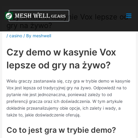
Skip
Post
Mai
to
navigation
Czy demo w kasynie Vox lepsze od
Men
content
gry na żywo?
/
casino
/ By
meshwell
Czy demo w kasynie Vox
lepsze od gry na żywo?
Wielu graczy zastanawia się, czy gra w trybie demo w kasynie
Vox jest lepsza od tradycyjnej gry na żywo. Odpowiedź na to
pytanie nie jest jednoznaczna, ponieważ zależy to od
preferencji gracza oraz ich doświadczenia. W tym artykule
dokładnie przeanalizujemy obie opcje, ich zalety i wady, a
także to, jakie doświadczenie oferują.
Co to jest gra w trybie demo?