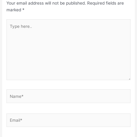
Your email address will not be published.
Required fields are
marked
*
Type
here..
Name*
Email*