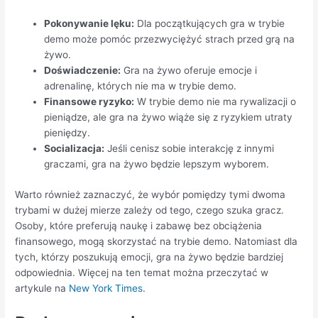
Pokonywanie lęku:
Dla początkujących gra w trybie
demo może pomóc przezwyciężyć strach przed grą na
żywo.
Doświadczenie:
Gra na żywo oferuje emocje i
adrenalinę, których nie ma w trybie demo.
Finansowe ryzyko:
W trybie demo nie ma rywalizacji o
pieniądze, ale gra na żywo wiąże się z ryzykiem utraty
pieniędzy.
Socializacja:
Jeśli cenisz sobie interakcję z innymi
graczami, gra na żywo będzie lepszym wyborem.
Warto również zaznaczyć, że wybór pomiędzy tymi dwoma
trybami w dużej mierze zależy od tego, czego szuka gracz.
Osoby, które preferują naukę i zabawę bez obciążenia
finansowego, mogą skorzystać na trybie demo. Natomiast dla
tych, którzy poszukują emocji, gra na żywo będzie bardziej
odpowiednia. Więcej na ten temat można przeczytać w
artykule na
New York Times
.