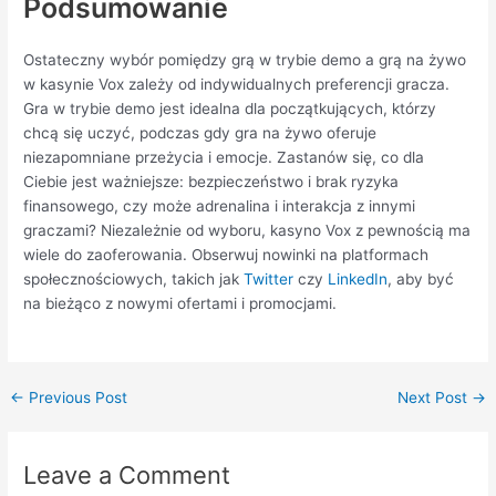
Podsumowanie
Ostateczny wybór pomiędzy grą w trybie demo a grą na żywo
w kasynie Vox zależy od indywidualnych preferencji gracza.
Gra w trybie demo jest idealna dla początkujących, którzy
chcą się uczyć, podczas gdy gra na żywo oferuje
niezapomniane przeżycia i emocje. Zastanów się, co dla
Ciebie jest ważniejsze: bezpieczeństwo i brak ryzyka
finansowego, czy może adrenalina i interakcja z innymi
graczami? Niezależnie od wyboru, kasyno Vox z pewnością ma
wiele do zaoferowania. Obserwuj nowinki na platformach
społecznościowych, takich jak
Twitter
czy
LinkedIn
, aby być
na bieżąco z nowymi ofertami i promocjami.
←
Previous Post
Next Post
→
Leave a Comment