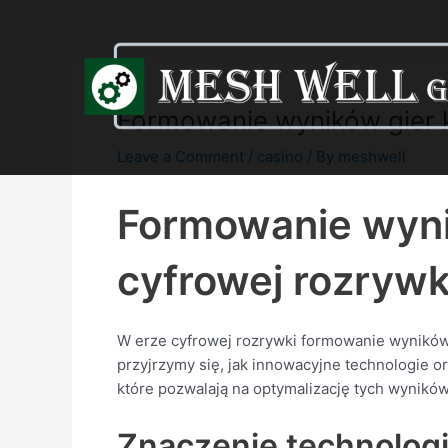
Skip
Post
to
navigation
content
Formowanie wyników gier 
Leave a Comment
/
casino
/ By
meshwell
Formowanie wyni
cyfrowej rozrywk
W erze cyfrowej rozrywki formowanie wyników 
przyjrzymy się, jak innowacyjne technologie o
które pozwalają na optymalizację tych wyników
Znaczenie technolog