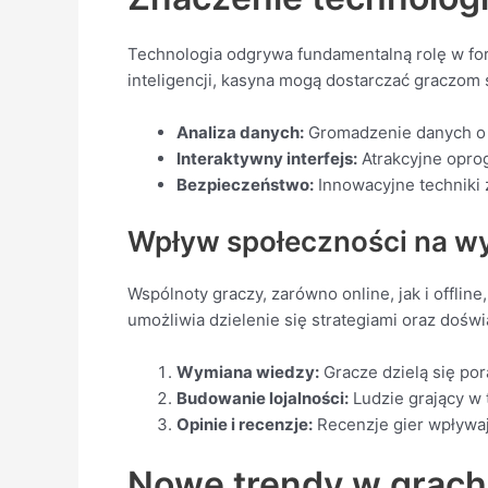
Technologia odgrywa fundamentalną rolę w f
inteligencji, kasyna mogą dostarczać graczom
Analiza danych:
Gromadzenie danych o 
Interaktywny interfejs:
Atrakcyjne oprog
Bezpieczeństwo:
Innowacyjne techniki 
Wpływ społeczności na wyn
Wspólnoty graczy, zarówno online, jak i offli
umożliwia dzielenie się strategiami oraz dośw
Wymiana wiedzy:
Gracze dzielą się por
Budowanie lojalności:
Ludzie grający w 
Opinie i recenzje:
Recenzje gier wpływaj
Nowe trendy w grac