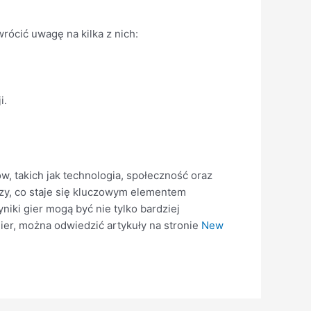
rócić uwagę na kilka z nich:
i.
 takich jak technologia, społeczność oraz
czy, co staje się kluczowym elementem
iki gier mogą być nie tylko bardziej
gier, można odwiedzić artykuły na stronie
New