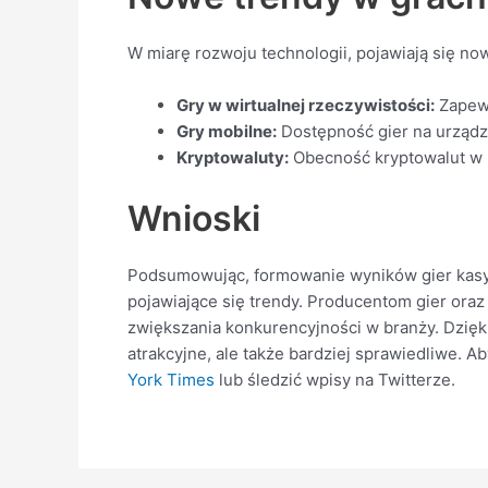
W miarę rozwoju technologii, pojawiają się now
Gry w wirtualnej rzeczywistości:
Zapewn
Gry mobilne:
Dostępność gier na urządz
Kryptowaluty:
Obecność kryptowalut w 
Wnioski
Podsumowując, formowanie wyników gier kasyno
pojawiające się trendy. Producentom gier ora
zwiększania konkurencyjności w branży. Dzięk
atrakcyjne, ale także bardziej sprawiedliwe. 
York Times
lub śledzić wpisy na Twitterze.