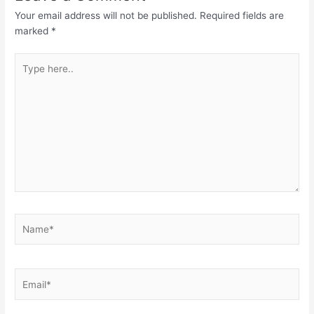
Your email address will not be published.
Required fields are
marked
*
Type
here..
Name*
Email*