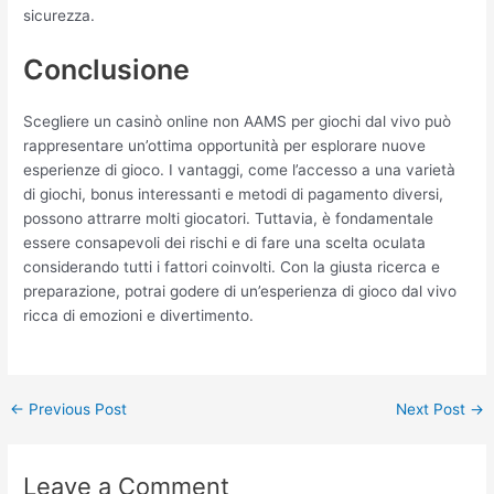
sicurezza.
Conclusione
Scegliere un casinò online non AAMS per giochi dal vivo può
rappresentare un’ottima opportunità per esplorare nuove
esperienze di gioco. I vantaggi, come l’accesso a una varietà
di giochi, bonus interessanti e metodi di pagamento diversi,
possono attrarre molti giocatori. Tuttavia, è fondamentale
essere consapevoli dei rischi e di fare una scelta oculata
considerando tutti i fattori coinvolti. Con la giusta ricerca e
preparazione, potrai godere di un’esperienza di gioco dal vivo
ricca di emozioni e divertimento.
←
Previous Post
Next Post
→
Leave a Comment