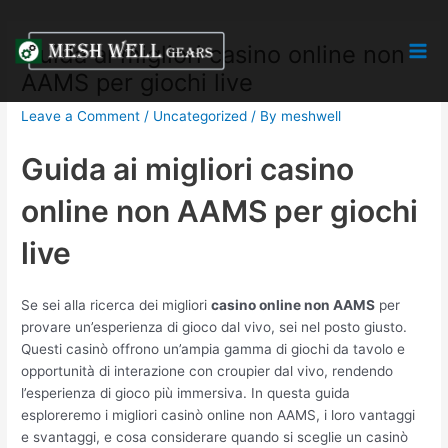
Skip
Post
Mai
to
navigation
Guida ai migliori casino online non
Men
content
AAMS per giochi live
Leave a Comment
/
Uncategorized
/ By
meshwell
Guida ai migliori casino
online non AAMS per giochi
live
Se sei alla ricerca dei migliori
casino online non AAMS
per
provare un’esperienza di gioco dal vivo, sei nel posto giusto.
Questi casinò offrono un’ampia gamma di giochi da tavolo e
opportunità di interazione con croupier dal vivo, rendendo
l’esperienza di gioco più immersiva. In questa guida
esploreremo i migliori casinò online non AAMS, i loro vantaggi
e svantaggi, e cosa considerare quando si sceglie un casinò