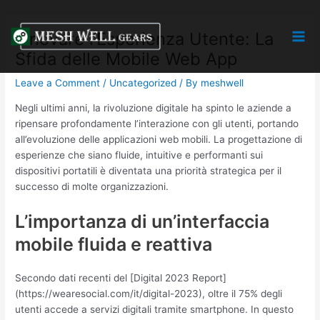
Skip
Post
Mai
to
navigation
Innovare l’Esperienza Utente: La
Men
content
Sfida delle Mobile Web App
Leave a Comment
/
Uncategorized
/ By
meshwell
Negli ultimi anni, la rivoluzione digitale ha spinto le aziende a
ripensare profondamente l’interazione con gli utenti, portando
all’evoluzione delle applicazioni web mobili. La progettazione di
esperienze che siano fluide, intuitive e performanti sui
dispositivi portatili è diventata una priorità strategica per il
successo di molte organizzazioni.
L’importanza di un’interfaccia
mobile fluida e reattiva
Secondo dati recenti del [Digital 2023 Report]
(https://wearesocial.com/it/digital-2023), oltre il 75% degli
utenti accede a servizi digitali tramite smartphone. In questo