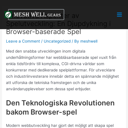
Skip
Post
Mai
to
navigation
Innovativa Aspekter av
Men
content
Spelutveckling: En Djupdykning i
Browser-baserade Spel
Leave a Comment
/
Uncategorized
/ By
meshwell
Med den snabba utvecklingen inom digitala
underhållningsformer har webbläsarbaserade spel vuxit från
enkla tidsfördriv till komplexa, CGI-drivna världar som
konkurrerar med dedikerade spelplattformar. För utvecklare
och industriinvesterare innebär detta en spännande möjlighet
att utforska de tekniska framstegen och de unika
användarupplevelser som dessa spel erbjuder.
Den Teknologiska Revolutionen
bakom Browser-spel
Modern webbutveckling har gjort det möjligt att skapa spel