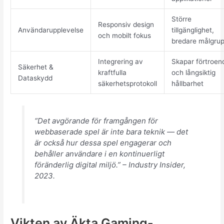
Större
Responsiv design
Användarupplevelse
tillgänglighet,
och mobilt fokus
bredare målgru
Integrering av
Skapar förtroen
Säkerhet &
kraftfulla
och långsiktig
Dataskydd
säkerhetsprotokoll
hållbarhet
“Det avgörande för framgången för
webbaserade spel är inte bara teknik — det
är också hur dessa spel engagerar och
behåller användare i en kontinuerligt
föränderlig digital miljö.” – Industry Insider,
2023.
Vikten av Äkta Gaming-