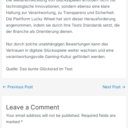
technologische Innovationen, sondern ebenso eine klare
Haltung zur Verantwortung, zu Transparenz und Sicherheit.
Die Plattform Lucky Wheel hat sich dieser Herausforderung
angenommen, indem sie durch ihre Tests Standards setzt, die
der Branche als Orientierung dienen.
Nur durch solche unabhängigen Bewertungen kann das
Vertrauen in digitale Glücksspiele weiter wachsen und eine
verantwortungsvolle Gaming-Kultur gefördert werden.
Quelle: Das bunte Glücksrad im Test
←
Previous Post
Next Post
→
Leave a Comment
Your email address will not be published.
Required fields are
marked
*