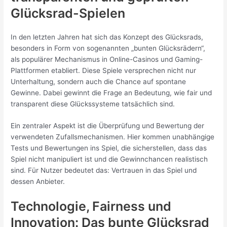
Glücksrad-Spielen
In den letzten Jahren hat sich das Konzept des Glücksrads,
besonders in Form von sogenannten „bunten Glücksrädern“,
als populärer Mechanismus in Online-Casinos und Gaming-
Plattformen etabliert. Diese Spiele versprechen nicht nur
Unterhaltung, sondern auch die Chance auf spontane
Gewinne. Dabei gewinnt die Frage an Bedeutung, wie fair und
transparent diese Glückssysteme tatsächlich sind.
Ein zentraler Aspekt ist die Überprüfung und Bewertung der
verwendeten Zufallsmechanismen. Hier kommen unabhängige
Tests und Bewertungen ins Spiel, die sicherstellen, dass das
Spiel nicht manipuliert ist und die Gewinnchancen realistisch
sind. Für Nutzer bedeutet das: Vertrauen in das Spiel und
dessen Anbieter.
Technologie, Fairness und
Innovation: Das bunte Glücksrad