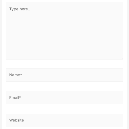
Type
here..
Name*
Email*
Website