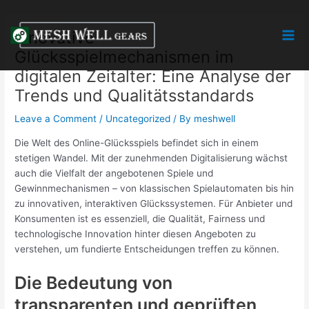
Skip
Post
Mai
to
navigation
Innovative
Men
content
Glücksspielmechanismen im
digitalen Zeitalter: Eine Analyse der
Trends und Qualitätsstandards
Leave a Comment
/
Uncategorized
/ By
meshwell
Die Welt des Online-Glücksspiels befindet sich in einem
stetigen Wandel. Mit der zunehmenden Digitalisierung wächst
auch die Vielfalt der angebotenen Spiele und
Gewinnmechanismen – von klassischen Spielautomaten bis hin
zu innovativen, interaktiven Glückssystemen. Für Anbieter und
Konsumenten ist es essenziell, die Qualität, Fairness und
technologische Innovation hinter diesen Angeboten zu
verstehen, um fundierte Entscheidungen treffen zu können.
Die Bedeutung von
transparenten und geprüften