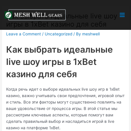
Skip
Post
Mai
to
navigation
Как выбрать идеальные live шоу
Men
content
игры в 1xBet казино для себя
Leave a Comment
/
Uncategorized
/ By
meshwell
Как выбрать идеальные
live шоу игры в 1xBet
казино для себя
Когда речь идет о выборе идеальных live шоу игр в 1xBet
казино, важно учитывать свои предпочтения, игровой опыт
и стиль. Все эти факторы могут существенно повлиять на
ваше удовольствие от процесса игры. В этой статье мы
рассмотрим ключевые аспекты, которые помогут вам
сделать правильный выбор и насладиться игрой в live
казино на платформе 1xBet.