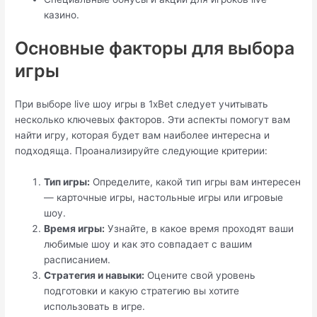
казино.
Основные факторы для выбора
игры
При выборе live шоу игры в 1xBet следует учитывать
несколько ключевых факторов. Эти аспекты помогут вам
найти игру, которая будет вам наиболее интересна и
подходяща. Проанализируйте следующие критерии:
Тип игры:
Определите, какой тип игры вам интересен
— карточные игры, настольные игры или игровые
шоу.
Время игры:
Узнайте, в какое время проходят ваши
любимые шоу и как это совпадает с вашим
расписанием.
Стратегия и навыки:
Оцените свой уровень
подготовки и какую стратегию вы хотите
использовать в игре.