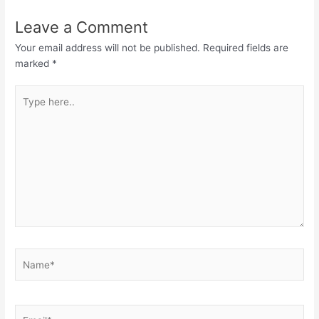
Leave a Comment
Your email address will not be published.
Required fields are
marked
*
Type
here..
Name*
Email*