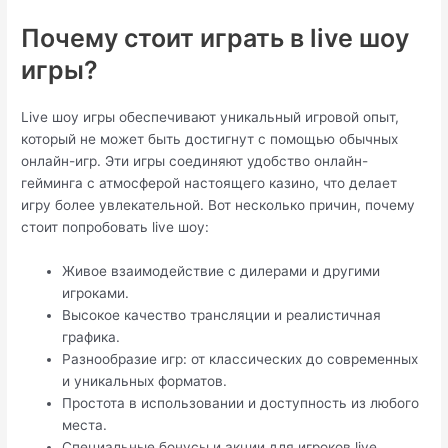
Почему стоит играть в live шоу
игры?
Live шоу игры обеспечивают уникальный игровой опыт,
который не может быть достигнут с помощью обычных
онлайн-игр. Эти игры соединяют удобство онлайн-
гейминга с атмосферой настоящего казино, что делает
игру более увлекательной. Вот несколько причин, почему
стоит попробовать live шоу:
Живое взаимодействие с дилерами и другими
игроками.
Высокое качество трансляции и реалистичная
графика.
Разнообразие игр: от классических до современных
и уникальных форматов.
Простота в использовании и доступность из любого
места.
Специальные бонусы и акции для игроков live