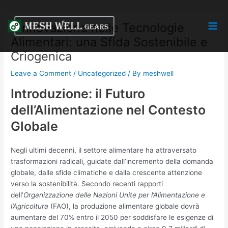
Skip
Post
Mai
to
navigation
L’Innovazione nelle Tecnologie
Men
content
Alimentari: una Sfida Sostenibile e
Criogenica
Leave a Comment
/
Uncategorized
/ By
meshwell
Introduzione: il Futuro
dell’Alimentazione nel Contesto
Globale
Negli ultimi decenni, il settore alimentare ha attraversato
trasformazioni radicali, guidate dall’incremento della domanda
globale, dalle sfide climatiche e dalla crescente attenzione
verso la sostenibilità. Secondo recenti rapporti
dell’
Organizzazione delle Nazioni Unite per l’Alimentazione e
l’Agricoltura
(FAO), la produzione alimentare globale dovrà
aumentare del 70% entro il 2050 per soddisfare le esigenze di