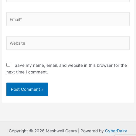
Email*
Website
Save my name, email, and website in this browser for the
next time I comment.
Copyright © 2026 Meshwell Gears | Powered by
CyberDairy