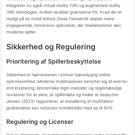
integrerer nu også virtual reality (VR) og augmented reality
(AR) teknologier, hvilket skubber grænserne for, hvad der er
muligt på en mobil enhed. Disse fremskridt skaber mere
engagerende, immersive oplevelser, der imødekommer den
moderne spiller.
Sikkerhed og Regulering
Prioritering af Spillerbeskyttelse
Sikkerhed er hjørnestenen i enhver bæredygtig online
spilvirksomhed. Moderne mobilcasinoer benytter sig af end-to-
end kryptering, biometriske login-metoder og regelmæssige
revisioner for at sikre, at spillerdata og midler er beskyttet.
Jensen (2023) rapporterer, at installering af multifaktor-
godkendelse kan reducere svindelrisiko med op til 60%.
Regulering og Licenser