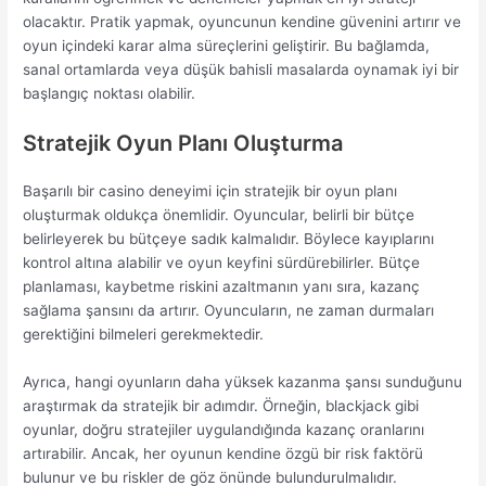
olacaktır. Pratik yapmak, oyuncunun kendine güvenini artırır ve
oyun içindeki karar alma süreçlerini geliştirir. Bu bağlamda,
sanal ortamlarda veya düşük bahisli masalarda oynamak iyi bir
başlangıç noktası olabilir.
Stratejik Oyun Planı Oluşturma
Başarılı bir casino deneyimi için stratejik bir oyun planı
oluşturmak oldukça önemlidir. Oyuncular, belirli bir bütçe
belirleyerek bu bütçeye sadık kalmalıdır. Böylece kayıplarını
kontrol altına alabilir ve oyun keyfini sürdürebilirler. Bütçe
planlaması, kaybetme riskini azaltmanın yanı sıra, kazanç
sağlama şansını da artırır. Oyuncuların, ne zaman durmaları
gerektiğini bilmeleri gerekmektedir.
Ayrıca, hangi oyunların daha yüksek kazanma şansı sunduğunu
araştırmak da stratejik bir adımdır. Örneğin, blackjack gibi
oyunlar, doğru stratejiler uygulandığında kazanç oranlarını
artırabilir. Ancak, her oyunun kendine özgü bir risk faktörü
bulunur ve bu riskler de göz önünde bulundurulmalıdır.