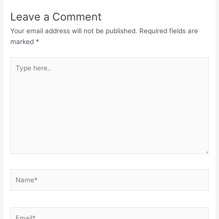
Leave a Comment
Your email address will not be published.
Required fields are
marked
*
Type
here..
Name*
Email*