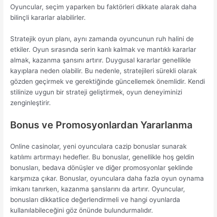
Oyuncular, seçim yaparken bu faktörleri dikkate alarak daha
bilinçli kararlar alabilirler.
Stratejik oyun planı, aynı zamanda oyuncunun ruh halini de
etkiler. Oyun sırasında serin kanlı kalmak ve mantıklı kararlar
almak, kazanma şansını artırır. Duygusal kararlar genellikle
kayıplara neden olabilir. Bu nedenle, stratejileri sürekli olarak
gözden geçirmek ve gerektiğinde güncellemek önemlidir. Kendi
stilinize uygun bir strateji geliştirmek, oyun deneyiminizi
zenginleştirir.
Bonus ve Promosyonlardan Yararlanma
Online casinolar, yeni oyunculara cazip bonuslar sunarak
katılımı artırmayı hedefler. Bu bonuslar, genellikle hoş geldin
bonusları, bedava dönüşler ve diğer promosyonlar şeklinde
karşımıza çıkar. Bonuslar, oyunculara daha fazla oyun oynama
imkanı tanırken, kazanma şanslarını da artırır. Oyuncular,
bonusları dikkatlice değerlendirmeli ve hangi oyunlarda
kullanılabileceğini göz önünde bulundurmalıdır.