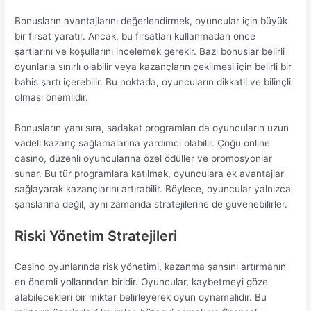
Bonusların avantajlarını değerlendirmek, oyuncular için büyük
bir fırsat yaratır. Ancak, bu fırsatları kullanmadan önce
şartlarını ve koşullarını incelemek gerekir. Bazı bonuslar belirli
oyunlarla sınırlı olabilir veya kazançların çekilmesi için belirli bir
bahis şartı içerebilir. Bu noktada, oyuncuların dikkatli ve bilinçli
olması önemlidir.
Bonusların yanı sıra, sadakat programları da oyuncuların uzun
vadeli kazanç sağlamalarına yardımcı olabilir. Çoğu online
casino, düzenli oyuncularına özel ödüller ve promosyonlar
sunar. Bu tür programlara katılmak, oyunculara ek avantajlar
sağlayarak kazançlarını artırabilir. Böylece, oyuncular yalnızca
şanslarına değil, aynı zamanda stratejilerine de güvenebilirler.
Riski Yönetim Stratejileri
Casino oyunlarında risk yönetimi, kazanma şansını artırmanın
en önemli yollarından biridir. Oyuncular, kaybetmeyi göze
alabilecekleri bir miktar belirleyerek oyun oynamalıdır. Bu