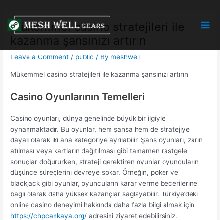
Skip
Post
Mai
to
navigation
Mükemmel casino stratejileri ile
Men
content
kazanma şansınızı artırın
Leave a Comment
/
public
/ By
meshwell
Mükemmel casino stratejileri ile kazanma şansınızı artırın
Casino Oyunlarının Temelleri
Casino oyunları, dünya genelinde büyük bir ilgiyle
oynanmaktadır. Bu oyunlar, hem şansa hem de stratejiye
dayalı olarak iki ana kategoriye ayrılabilir. Şans oyunları, zarın
atılması veya kartların dağıtılması gibi tamamen rastgele
sonuçlar doğururken, strateji gerektiren oyunlar oyuncuların
düşünce süreçlerini devreye sokar. Örneğin, poker ve
blackjack gibi oyunlar, oyuncuların karar verme becerilerine
bağlı olarak daha yüksek kazançlar sağlayabilir. Türkiye’deki
online casino deneyimi hakkında daha fazla bilgi almak için
https://chpcankaya.org/
adresini ziyaret edebilirsiniz.