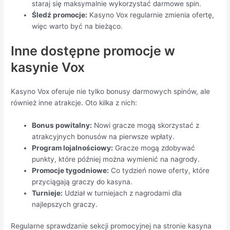
staraj się maksymalnie wykorzystać darmowe spin.
Śledź promocje:
Kasyno Vox regularnie zmienia ofertę,
więc warto być na bieżąco.
Inne dostępne promocje w
kasynie Vox
Kasyno Vox oferuje nie tylko bonusy darmowych spinów, ale
również inne atrakcje. Oto kilka z nich:
Bonus powitalny:
Nowi gracze mogą skorzystać z
atrakcyjnych bonusów na pierwsze wpłaty.
Program lojalnościowy:
Gracze mogą zdobywać
punkty, które później można wymienić na nagrody.
Promocje tygodniowe:
Co tydzień nowe oferty, które
przyciągają graczy do kasyna.
Turnieje:
Udział w turniejach z nagrodami dla
najlepszych graczy.
Regularne sprawdzanie sekcji promocyjnej na stronie kasyna