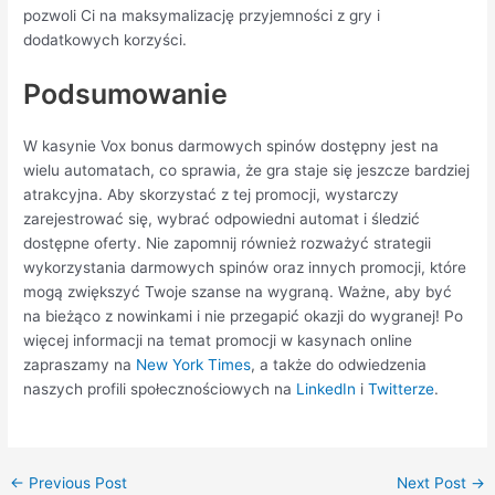
pozwoli Ci na maksymalizację przyjemności z gry i
dodatkowych korzyści.
Podsumowanie
W kasynie Vox bonus darmowych spinów dostępny jest na
wielu automatach, co sprawia, że gra staje się jeszcze bardziej
atrakcyjna. Aby skorzystać z tej promocji, wystarczy
zarejestrować się, wybrać odpowiedni automat i śledzić
dostępne oferty. Nie zapomnij również rozważyć strategii
wykorzystania darmowych spinów oraz innych promocji, które
mogą zwiększyć Twoje szanse na wygraną. Ważne, aby być
na bieżąco z nowinkami i nie przegapić okazji do wygranej! Po
więcej informacji na temat promocji w kasynach online
zapraszamy na
New York Times
, a także do odwiedzenia
naszych profili społecznościowych na
LinkedIn
i
Twitterze
.
←
Previous Post
Next Post
→