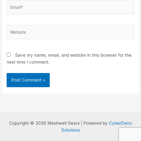
Email*
Website
Save my name, email, and website in this browser for the
next time I comment.
Copyright © 2026 Meshwell Gears | Powered by
CyberDairy
Solutions