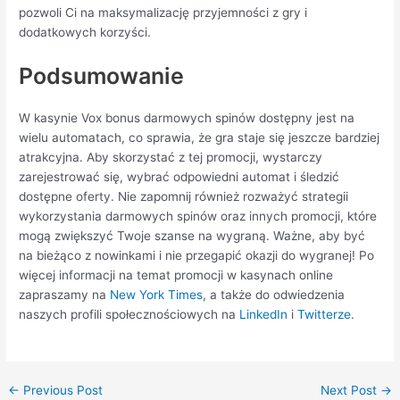
pozwoli Ci na maksymalizację przyjemności z gry i
dodatkowych korzyści.
Podsumowanie
W kasynie Vox bonus darmowych spinów dostępny jest na
wielu automatach, co sprawia, że gra staje się jeszcze bardziej
atrakcyjna. Aby skorzystać z tej promocji, wystarczy
zarejestrować się, wybrać odpowiedni automat i śledzić
dostępne oferty. Nie zapomnij również rozważyć strategii
wykorzystania darmowych spinów oraz innych promocji, które
mogą zwiększyć Twoje szanse na wygraną. Ważne, aby być
na bieżąco z nowinkami i nie przegapić okazji do wygranej! Po
więcej informacji na temat promocji w kasynach online
zapraszamy na
New York Times
, a także do odwiedzenia
naszych profili społecznościowych na
LinkedIn
i
Twitterze
.
←
Previous Post
Next Post
→