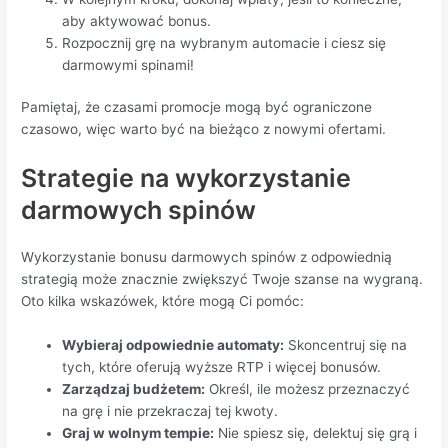
aby aktywować bonus.
Rozpocznij grę na wybranym automacie i ciesz się
darmowymi spinami!
Pamiętaj, że czasami promocje mogą być ograniczone
czasowo, więc warto być na bieżąco z nowymi ofertami.
Strategie na wykorzystanie
darmowych spinów
Wykorzystanie bonusu darmowych spinów z odpowiednią
strategią może znacznie zwiększyć Twoje szanse na wygraną.
Oto kilka wskazówek, które mogą Ci pomóc:
Wybieraj odpowiednie automaty:
Skoncentruj się na
tych, które oferują wyższe RTP i więcej bonusów.
Zarządzaj budżetem:
Określ, ile możesz przeznaczyć
na grę i nie przekraczaj tej kwoty.
Graj w wolnym tempie:
Nie spiesz się, delektuj się grą i