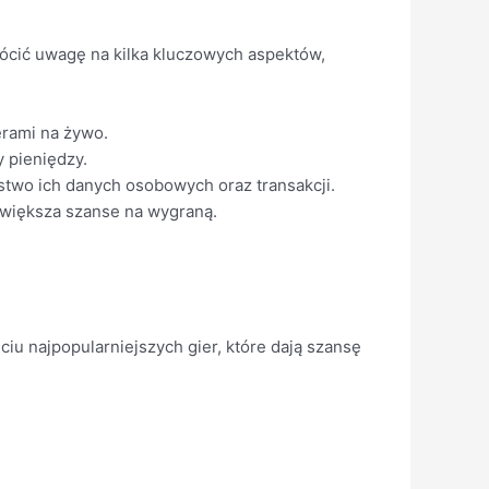
rócić uwagę na kilka kluczowych aspektów,
erami na żywo.
 pieniędzy.
two ich danych osobowych oraz transakcji.
zwiększa szanse na wygraną.
ciu najpopularniejszych gier, które dają szansę