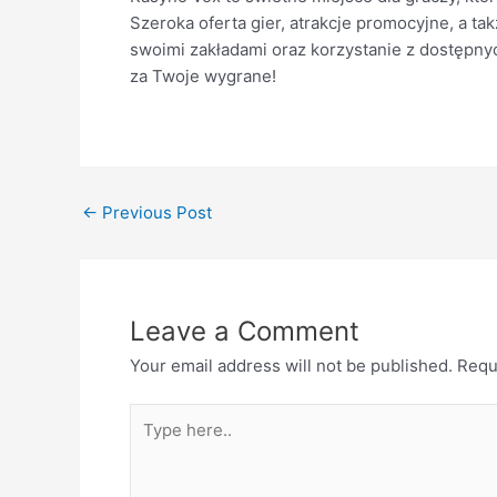
Szeroka oferta gier, atrakcje promocyjne, a t
swoimi zakładami oraz korzystanie z dostępnyc
za Twoje wygrane!
←
Previous Post
Leave a Comment
Your email address will not be published.
Requ
Type
here..