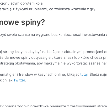
ocjonującym obrotem koła.
erakcję z żywymi krupierami, co zwiększa wrażenia z gry.
mowe spiny?
zyć swoje szanse na wygrane bez konieczności inwestowania w
 stronę kasyna, aby być na bieżąco z aktualnymi promocjami o
że darmowe spiny dotyczą gier, które znasz lub które chcesz p
 strategią obstawiania, aby maksymalnie wykorzystać szanse na
emat gier i trendów w kasynach online, klikając
tutaj
. Śledź naj
kich jak
Twitter
.
órzy pragną zdobyć prawdziwe pieniądze z zastosowaniem stra