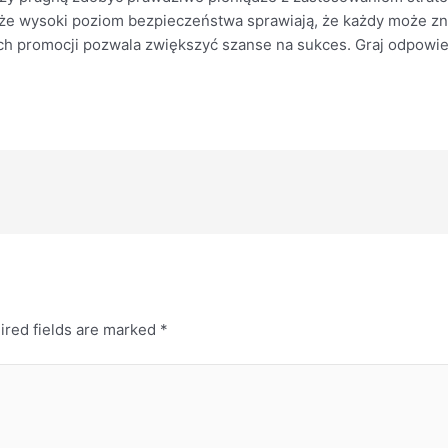
akże wysoki poziom bezpieczeństwa sprawiają, że każdy może zn
h promocji pozwala zwiększyć szanse na sukces. Graj odpowiedz
ired fields are marked
*