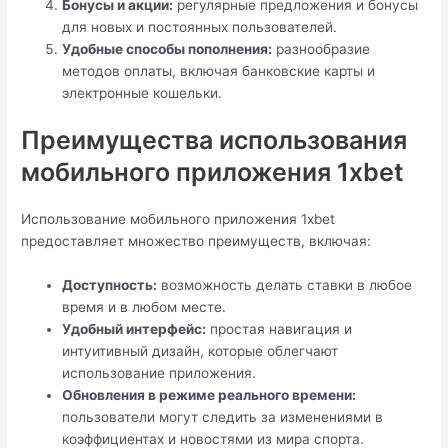
Бонусы и акции:
регулярные предложения и бонусы
для новых и постоянных пользователей.
Удобные способы пополнения:
разнообразие
методов оплаты, включая банковские карты и
электронные кошельки.
Преимущества использования
мобильного приложения 1xbet
Использование мобильного приложения 1xbet
предоставляет множество преимуществ, включая:
Доступность:
возможность делать ставки в любое
время и в любом месте.
Удобный интерфейс:
простая навигация и
интуитивный дизайн, которые облегчают
использование приложения.
Обновления в режиме реального времени:
пользователи могут следить за изменениями в
коэффициентах и новостями из мира спорта.