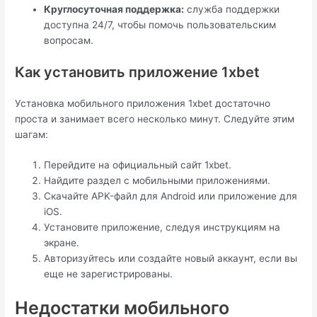
Круглосуточная поддержка:
служба поддержки
доступна 24/7, чтобы помочь пользовательским
вопросам.
Как установить приложение 1xbet
Установка мобильного приложения 1xbet достаточно
проста и занимает всего несколько минут. Следуйте этим
шагам:
Перейдите на официальный сайт 1xbet.
Найдите раздел с мобильными приложениями.
Скачайте APK-файл для Android или приложение для
iOS.
Установите приложение, следуя инструкциям на
экране.
Авторизуйтесь или создайте новый аккаунт, если вы
еще не зарегистрированы.
Недостатки мобильного