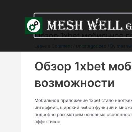
Skip
Post
to
navigation
content
Обзор 1xbet мобильное 
Leave a Comment
/
Uncategorized
/ By
meshwe
Обзор 1xbet мо
возможности
Мобильное приложение 1xbet стало неотъем
интерфейс, широкий выбор функций и множе
подробно рассмотрим основные особенности
эффективно.