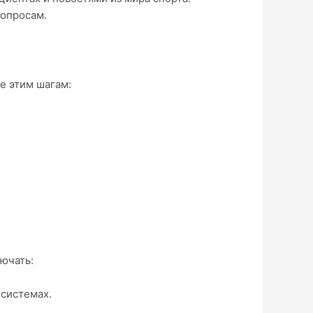
вопросам.
е этим шагам:
ючать:
системах.