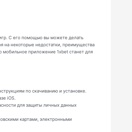
игр. С его помощью вы можете делать
отря на некоторые недостатки, преимущества
то мобильное приложение 1xbet станет для
нструкциям по скачиванию и установке.
зе iOS.
асности для защиты личных данных
ковскими картами, электронными