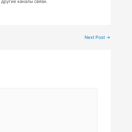
 другие каналы связи.
Next Post
→