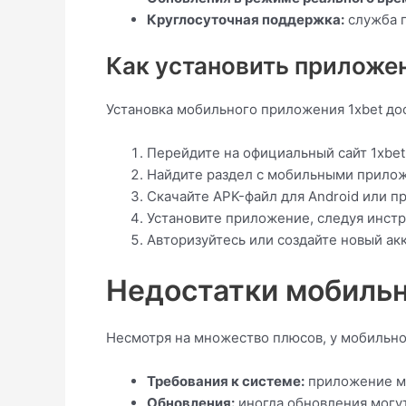
Круглосуточная поддержка:
служба п
Как установить приложен
Установка мобильного приложения 1xbet дос
Перейдите на официальный сайт 1xbet
Найдите раздел с мобильными прило
Скачайте APK-файл для Android или п
Установите приложение, следуя инстр
Авторизуйтесь или создайте новый акк
Недостатки мобильн
Несмотря на множество плюсов, у мобильног
Требования к системе:
приложение мо
Обновления:
иногда обновления могу