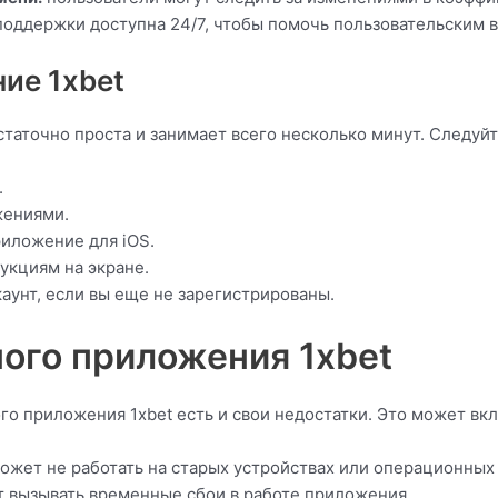
оддержки доступна 24/7, чтобы помочь пользовательским 
ие 1xbet
таточно проста и занимает всего несколько минут. Следуйт
.
жениями.
риложение для iOS.
укциям на экране.
аунт, если вы еще не зарегистрированы.
ого приложения 1xbet
о приложения 1xbet есть и свои недостатки. Это может вкл
жет не работать на старых устройствах или операционных 
т вызывать временные сбои в работе приложения.