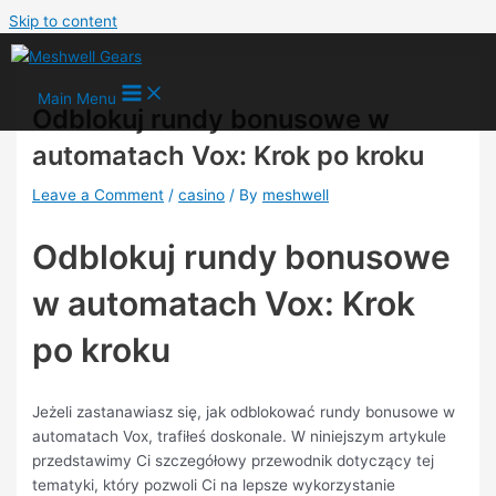
Skip to content
Main Menu
Odblokuj rundy bonusowe w
automatach Vox: Krok po kroku
Leave a Comment
/
casino
/ By
meshwell
Odblokuj rundy bonusowe
w automatach Vox: Krok
po kroku
Jeżeli zastanawiasz się, jak odblokować rundy bonusowe w
automatach Vox, trafiłeś doskonale. W niniejszym artykule
przedstawimy Ci szczegółowy przewodnik dotyczący tej
tematyki, który pozwoli Ci na lepsze wykorzystanie