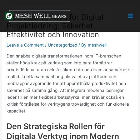
Skip
Post
Mai
to
navigation
Optimala Verktyg för Digital
Men
content
Projektledning: Säkerhet,
Effektivitet och Innovation
Leave a Comment
/
Uncategorized
/ By
meshwell
Den snabba digitala transformationen inom IT-branschen
ställer höga krav på verktyg som inte bara förbättrar
arbetsflödena, utan också säkrar data och främjar samarbete i
realtid. I detta sammanhang blir valet av plattform och
mobilappar avgörande för att upprätthålla produktivitet och
säkerhet på samma gång. Att integrera moderna lösningar
leder till en mer flexibel arbetsstyrka, men kräver också en
kritisk förståelse för verktygens trovärdighet och funktionella
kapacitet.
Den Strategiska Rollen för
Digitala Verktyg inom Modern