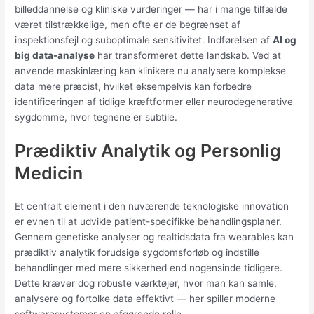
billeddannelse og kliniske vurderinger — har i mange tilfælde
været tilstrækkelige, men ofte er de begrænset af
inspektionsfejl og suboptimale sensitivitet. Indførelsen af
AI og
big data-analyse
har transformeret dette landskab. Ved at
anvende maskinlæring kan klinikere nu analysere komplekse
data mere præcist, hvilket eksempelvis kan forbedre
identificeringen af tidlige kræftformer eller neurodegenerative
sygdomme, hvor tegnene er subtile.
Prædiktiv Analytik og Personlig
Medicin
Et centralt element i den nuværende teknologiske innovation
er evnen til at udvikle patient-specifikke behandlingsplaner.
Gennem genetiske analyser og realtidsdata fra wearables kan
prædiktiv analytik forudsige sygdomsforløb og indstille
behandlinger med mere sikkerhed end nogensinde tidligere.
Dette kræver dog robuste værktøjer, hvor man kan samle,
analysere og fortolke data effektivt — her spiller moderne