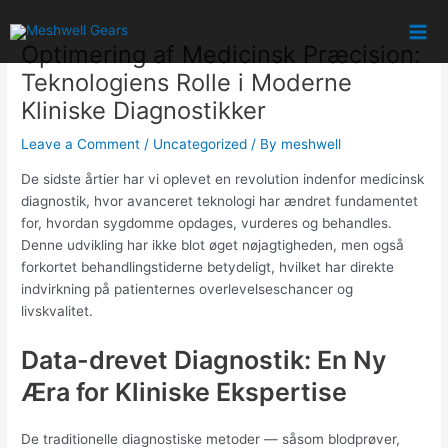
Skip
Post
Mai
to
navigation
Optimering af Medicinsk Præcision:
Men
content
Teknologiens Rolle i Moderne
Kliniske Diagnostikker
Leave a Comment
/
Uncategorized
/ By
meshwell
De sidste årtier har vi oplevet en revolution indenfor medicinsk
diagnostik, hvor avanceret teknologi har ændret fundamentet
for, hvordan sygdomme opdages, vurderes og behandles.
Denne udvikling har ikke blot øget nøjagtigheden, men også
forkortet behandlingstiderne betydeligt, hvilket har direkte
indvirkning på patienternes overlevelseschancer og
livskvalitet.
Data-drevet Diagnostik: En Ny
Æra for Kliniske Ekspertise
De traditionelle diagnostiske metoder — såsom blodprøver,