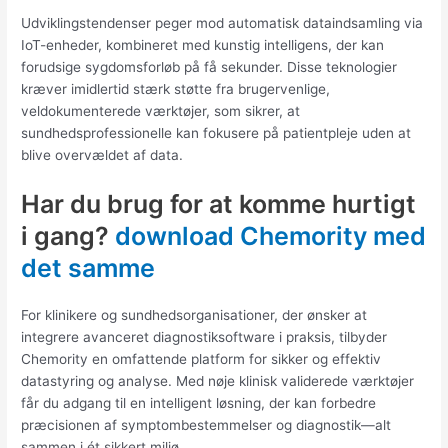
Udviklingstendenser peger mod automatisk dataindsamling via
IoT-enheder, kombineret med kunstig intelligens, der kan
forudsige sygdomsforløb på få sekunder. Disse teknologier
kræver imidlertid stærk støtte fra brugervenlige,
veldokumenterede værktøjer, som sikrer, at
sundhedsprofessionelle kan fokusere på patientpleje uden at
blive overvældet af data.
Har du brug for at komme hurtigt
i gang?
download Chemority med
det samme
For klinikere og sundhedsorganisationer, der ønsker at
integrere avanceret diagnostiksoftware i praksis, tilbyder
Chemority en omfattende platform for sikker og effektiv
datastyring og analyse. Med nøje klinisk validerede værktøjer
får du adgang til en intelligent løsning, der kan forbedre
præcisionen af symptombestemmelser og diagnostik—alt
sammen i ét sikkert miljø.