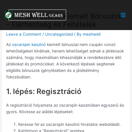
Skip
Post
Mai
to
navigation
oscarspin casino Kiemelt Bónuszok
Men
content
– Elérhetőség és Feltételek
Leave a Comment
/
Uncategorized
/ By
meshwell
Az
oscarspin kaszinó
kiemelt bónuszai nem csupán vonzó
lehetőségeket kínálnak, hanem lehetőséget adnak a játékosok
számára, hogy maximálisan kihasználják a rendelkezésre álló
játékokat és promóciókat. A következő lépések segítenek
eligibilis bónuszok igénylésében és a játékélmény
fokozásában.
1. lépés: Regisztráció
A regisztráció folyamata az oscarspin kaszinóban egyszerű és
gyors. Kövesse az alábbi lépéseket:
Keresse fel az oscarspin kaszinó hivatalos weboldalát.
Kattintson a “Regisztráció” gombra.