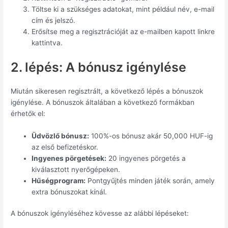
Töltse ki a szükséges adatokat, mint például név, e-mail
cím és jelszó.
Erősítse meg a regisztrációját az e-mailben kapott linkre
kattintva.
2. lépés: A bónusz igénylése
Miután sikeresen regisztrált, a következő lépés a bónuszok
igénylése. A bónuszok általában a következő formákban
érhetők el:
Üdvözlő bónusz:
100%-os bónusz akár 50,000 HUF-ig
az első befizetéskor.
Ingyenes pörgetések:
20 ingyenes pörgetés a
kiválasztott nyerőgépeken.
Hűségprogram:
Pontgyűjtés minden játék során, amely
extra bónuszokat kínál.
A bónuszok igényléséhez kövesse az alábbi lépéseket: