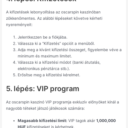
A kifizetések lebonyolítása az oscarspin kaszinóban
zökkenőmentes. Az alábbi lépéseket követve kérheti
nyereményeit:
Jelentkezzen be a fiókjába.
Válassza ki a “Kifizetés” opciót a menüből.
Adja meg a kívánt kifizetési összeget, figyelembe véve a
minimum és maximum limitet.
Válassza ki a kifizetési módot (banki átutalás,
elektronikus pénztárca stb.).
Erősítse meg a kifizetési kérelmet.
5. lépés: VIP program
Az oscarspin kaszinó VIP programja exkluzív előnyöket kínál a
nagyobb téteket játszó játékosok számára:
Magasabb kifizetési limit:
VIP tagok akár
1,000,000
HUF
kifizetéseket is kérhetnek.