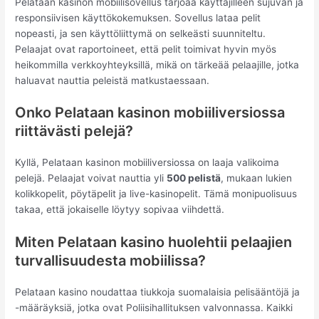
Pelataan kasinon mobiilisovellus tarjoaa käyttäjilleen sujuvan ja
responsiivisen käyttökokemuksen. Sovellus lataa pelit
nopeasti, ja sen käyttöliittymä on selkeästi suunniteltu.
Pelaajat ovat raportoineet, että pelit toimivat hyvin myös
heikommilla verkkoyhteyksillä, mikä on tärkeää pelaajille, jotka
haluavat nauttia peleistä matkustaessaan.
Onko Pelataan kasinon mobiiliversiossa
riittävästi pelejä?
Kyllä, Pelataan kasinon mobiiliversiossa on laaja valikoima
pelejä. Pelaajat voivat nauttia yli
500 pelistä
, mukaan lukien
kolikkopelit, pöytäpelit ja live-kasinopelit. Tämä monipuolisuus
takaa, että jokaiselle löytyy sopivaa viihdettä.
Miten Pelataan kasino huolehtii pelaajien
turvallisuudesta mobiilissa?
Pelataan kasino noudattaa tiukkoja suomalaisia pelisääntöjä ja
-määräyksiä, jotka ovat Poliisihallituksen valvonnassa. Kaikki