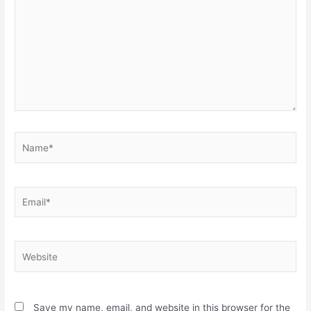
Name*
Email*
Website
Save my name, email, and website in this browser for the