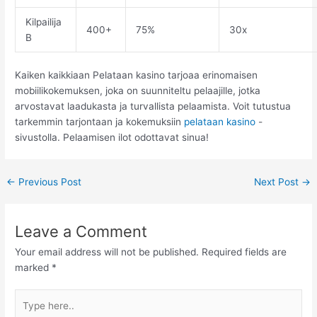
Kilpailija
400+
75%
30x
B
Kaiken kaikkiaan Pelataan kasino tarjoaa erinomaisen
mobiilikokemuksen, joka on suunniteltu pelaajille, jotka
arvostavat laadukasta ja turvallista pelaamista. Voit tutustua
tarkemmin tarjontaan ja kokemuksiin
pelataan kasino
-
sivustolla. Pelaamisen ilot odottavat sinua!
←
Previous Post
Next Post
→
Leave a Comment
Your email address will not be published.
Required fields are
marked
*
Type
here..