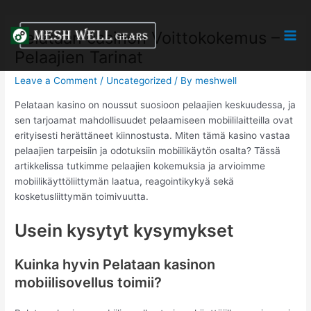
Skip
Post
Mai
to
navigation
Pelataan casinon Voittokokemus –
Men
content
Pelaajien Tarinat
Leave a Comment
/
Uncategorized
/ By
meshwell
Pelataan kasino on noussut suosioon pelaajien keskuudessa, ja
sen tarjoamat mahdollisuudet pelaamiseen mobiililaitteilla ovat
erityisesti herättäneet kiinnostusta. Miten tämä kasino vastaa
pelaajien tarpeisiin ja odotuksiin mobiilikäytön osalta? Tässä
artikkelissa tutkimme pelaajien kokemuksia ja arvioimme
mobiilikäyttöliittymän laatua, reagointikykyä sekä
kosketusliittymän toimivuutta.
Usein kysytyt kysymykset
Kuinka hyvin Pelataan kasinon
mobiilisovellus toimii?