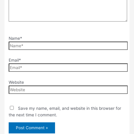
Name*
Email*
Website
Save my name, email, and website in this browser for
the next time I comment.