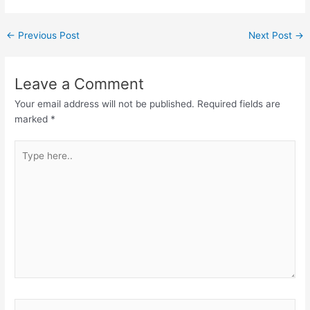
←
Previous Post
Next Post
→
Leave a Comment
Your email address will not be published.
Required fields are
marked
*
Type
here..
Name*