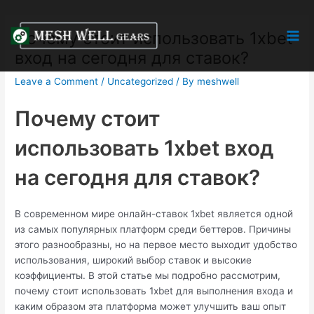
Skip
Post
Mai
to
navigation
Почему стоит использовать 1xbet
Men
content
вход на сегодня для ставок?
Leave a Comment
/
Uncategorized
/ By
meshwell
Почему стоит
использовать 1xbet вход
на сегодня для ставок?
В современном мире онлайн-ставок 1xbet является одной
из самых популярных платформ среди беттеров. Причины
этого разнообразны, но на первое место выходит удобство
использования, широкий выбор ставок и высокие
коэффициенты. В этой статье мы подробно рассмотрим,
почему стоит использовать 1xbet для выполнения входа и
каким образом эта платформа может улучшить ваш опыт