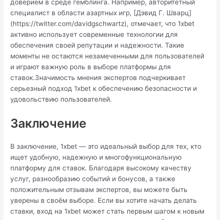
доверием в среде гемблинга. Например, авторитетный
специалист в области азартных игр, [Дэвид Г. Шварц]
(https://twitter.com/davidgschwartz), отмечает, что 1xbet
активно использует современные технологии для
обеспечения своей репутации и надежности. Такие
моменты не остаются незамеченными для пользователей
и играют важную роль в выборе платформы для
ставок.Значимость мнения экспертов подчеркивает
серьезный подход 1xbet к обеспечению безопасности и
удовольствию пользователей.
Заключение
В заключение, 1xbet — это идеальный выбор для тех, кто
ищет удобную, надежную и многофункциональную
платформу для ставок. Благодаря высокому качеству
услуг, разнообразию событий и бонусов, а также
положительным отзывам экспертов, вы можете быть
уверены в своём выборе. Если вы хотите начать делать
ставки, вход на 1xbet может стать первым шагом к новым