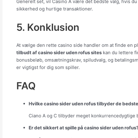
Generelt set, vil Casino A være det bedste valg, hvis du 
sikkerhed og hurtige transaktioner.
5. Konklusion
At vælge den rette casino side handler om at finde en 
tilbudt af casino sider uden rofus sites
kan du lettere f
bonusbeløb, omsætningskrav, spiludvalg, og betalingsmul
er vigtigst for dig som spiller.
FAQ
Hvilke casino sider uden rofus tilbyder de bedst
Ciano A og C tilbyder meget konkurrencedygtige 
Er det sikkert at spille på casino sider uden rofus