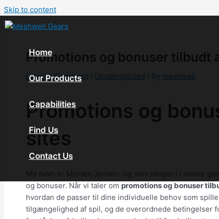
Skip to content
Home
Promotions og bonuser tilbudt a
Leave a Comment
/
Uncategorized
/ By
meshwell
Our Products
Promotions og bonuse
Capabilities
Find Us
sites
Contact Us
Mit navn er Morten Jensen, og som ekspert i online gamb
og bonuser. Når vi taler om
promotions og bonuser tilbu
hvordan de passer til dine individuelle behov som spil
tilgængelighed af spil, og de overordnede betingelser f