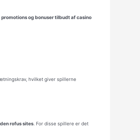
e
promotions og bonuser tilbudt af casino
tningskrav, hvilket giver spillerne
den rofus sites
. For disse spillere er det