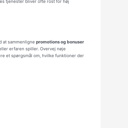
s tjenester bliver ofte rost for høj
Ved at sammenligne
promotions og bonuser
ler erfaren spiller. Overvej nøje
ære et spørgsmål om, hvilke funktioner der