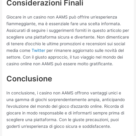
Considerazioni Finali
Giocare in un casino non AAMS può offrire un’esperienza
fiammeggiante, ma è essenziale fare una scelta informata.
Assicurati di seguire i suggerimenti forniti in questo articolo per
scegliere una piattaforma sicura e divertente. Non dimenticare
di tenere d’occhio le ultime promozioni e recensioni sui social
media come
Twitter
per rimanere aggiornato sulle novità del
settore. Con il giusto approccio, il tuo viaggio nel mondo dei
casino online non AAMS può essere molto gratificante.
Conclusione
In conclusione, i casino non AAMS offrono vantaggi unici e
una gamma di giochi sorprendentemente ampia, anticipando
l’evoluzione del mondo del gioco d’azzardo online. Ricorda di
giocare in modo responsabile e di informarti sempre prima di
scegliere una piattaforma. Con le giuste precauzioni, puoi
goderti un’esperienza di gioco sicura e soddisfacente.