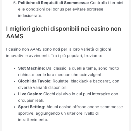
Politiche di Requisiti di Scommessa:
Controlla i termini
e le condizioni dei bonus per evitare sorprese
indesiderate.
I migliori giochi disponibili nei casino non
AAMS
I casino non AAMS sono noti per la loro varietà di giochi
innovativi e avvincenti. Tra i più popolari, troviamo:
Slot Machine:
Dai classici a quelli a tema, sono molto
richieste per le loro meccaniche coinvolgenti.
Giochi da Tavolo:
Roulette, blackjack e baccarat, con
diverse varianti disponibili.
Live Casino:
Giochi dal vivo in cui puoi interagire con
croupier reali.
Sport Betting:
Alcuni casinò offrono anche scommesse
sportive, aggiungendo un ulteriore livello di
intrattenimento.