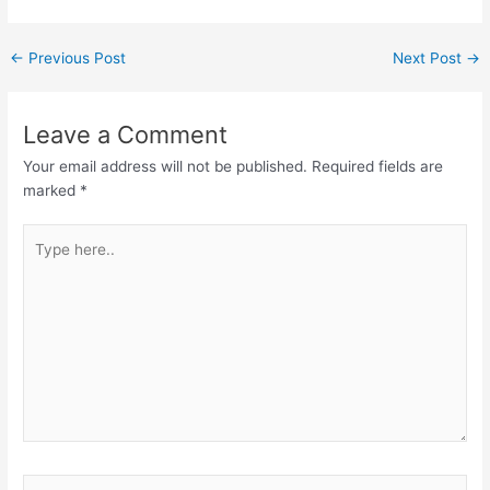
←
Previous Post
Next Post
→
Leave a Comment
Your email address will not be published.
Required fields are
marked
*
Type
here..
Name*