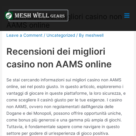
Skip
Post
Mai
to
navigation
Recensioni dei migliori casino non
Men
content
AAMS online
Leave a Comment
/
Uncategorized
/ By
meshwell
Recensioni dei migliori
casino non AAMS online
Se stai cercando informazioni sui migliori casino non AAMS
online, sei nel posto giusto. In questo articolo, esploreremo i
vantaggi di giocare in queste piattaforme, la loro sicurezza, e
come scegliere il casinò giusto per le tue esigenze. I casino
non AAMS, ovvero non regolamentati dall’Agenzia delle
Dogane e dei Monopoli, possono offrire opportunità uniche,
come bonus più generosi e una gamma più ampia di giochi.
Tuttavia, è fondamentale sapere come navigare in questo
settore per godere di un’esperienza di gioco positiva.