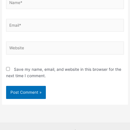
Email*
Website
Save my name, email, and website in this browser for the
next time I comment.