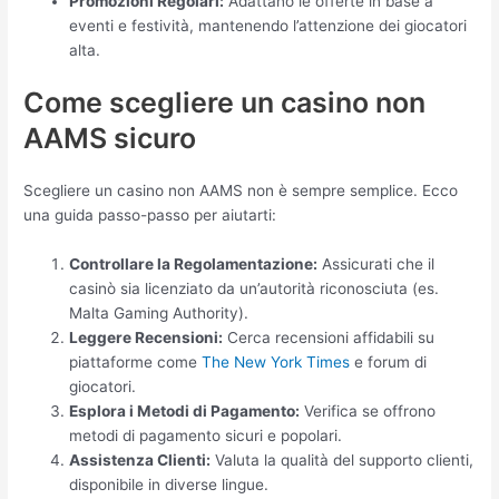
Promozioni Regolari:
Adattano le offerte in base a
eventi e festività, mantenendo l’attenzione dei giocatori
alta.
Come scegliere un casino non
AAMS sicuro
Scegliere un casino non AAMS non è sempre semplice. Ecco
una guida passo-passo per aiutarti:
Controllare la Regolamentazione:
Assicurati che il
casinò sia licenziato da un’autorità riconosciuta (es.
Malta Gaming Authority).
Leggere Recensioni:
Cerca recensioni affidabili su
piattaforme come
The New York Times
e forum di
giocatori.
Esplora i Metodi di Pagamento:
Verifica se offrono
metodi di pagamento sicuri e popolari.
Assistenza Clienti:
Valuta la qualità del supporto clienti,
disponibile in diverse lingue.