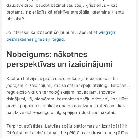
daudzveidību, baudot bezmaksas spēļu griezienus – kas,
protams, ir pierādīts kā efektīva stratēģija ilgtermiņa klientu
piesaistē.
Ja interesē, kā izbaudīt šo jaunumu, apskatiet
wingaga
bezmaksanas griezieni tagad
.
Nobeigums: nākotnes
perspektīvas un izaicinājumi
Kaut arī Latvijas digitālā spēļu industrija ir uzplaukusi, tai
joprojām ir izaicinājumi, kas saistīti ar spēļu atbildīgu lietošanu,
regulējošo vidi un tehnoloģiskajām inovācijām. Inovatīvi
risinājumi, kā, piemēram, bezmaksas spēļu griezieni, kas kļūst
arvien populārāki, ir tikai viena no daudzām stratēģijām, kas
palīdz veidot veselīgu un ilgtspējīgu industrijas nākotni.
Turpinot attīstīties, Latvijas spēļu platformas un izstrādātāji ir
līdzīgi stingri aicināti atbalstīt spēlētājus ar drošu, caurspīdīgu