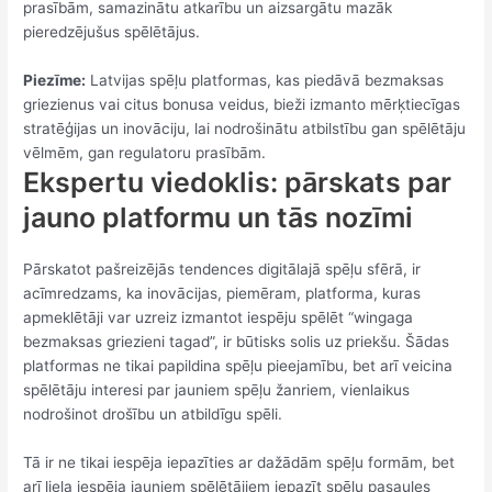
prasībām, samazinātu atkarību un aizsargātu mazāk
pieredzējušus spēlētājus.
Piezīme:
Latvijas spēļu platformas, kas piedāvā bezmaksas
griezienus vai citus bonusa veidus, bieži izmanto mērķtiecīgas
stratēģijas un inovāciju, lai nodrošinātu atbilstību gan spēlētāju
vēlmēm, gan regulatoru prasībām.
Ekspertu viedoklis: pārskats par
jauno platformu un tās nozīmi
Pārskatot pašreizējās tendences digitālajā spēļu sfērā, ir
acīmredzams, ka inovācijas, piemēram, platforma, kuras
apmeklētāji var uzreiz izmantot iespēju spēlēt “wingaga
bezmaksas griezieni tagad”, ir būtisks solis uz priekšu. Šādas
platformas ne tikai papildina spēļu pieejamību, bet arī veicina
spēlētāju interesi par jauniem spēļu žanriem, vienlaikus
nodrošinot drošību un atbildīgu spēli.
Tā ir ne tikai iespēja iepazīties ar dažādām spēļu formām, bet
arī liela iespēja jauniem spēlētājiem iepazīt spēļu pasaules