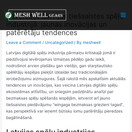
Skip
Post
Mai
to
navigation
Revolūcija Latvijas tiešsaistes spēļu
Men
content
industrijā: jaunas inovācijas un
patērētāju tendences
Leave a Comment
/
Uncategorized
/ By
meshwell
Latvijas digitālā spēļu industrija pārmaiņu kritiskajā jomā ir
piedzīvojusi ievērojamas izmaiņas pēdējo gadu laikā,
nodrošinot arvien plašāku gan vietējo, gan starptautisko
spēlētāju iespējas piekļūt izklaidei bez tradicionālajām
ierobežojumu aizmugures. Šajā rakstā mēs apskatīsim aktuālās
tendences un inovācijas, kas veicina Latvijas digitālo spēļu
ekosistēmas attīstību, un sniegsim padziļinātu analīzi par
bezmaksas spēļu spēšanās iespējām, ietverot arī jauno
tiešsaistes piedāvājumu “wingaga bezmaksas griezieni tagad”,
kas perspektīvā var ieņemt būtisku lomu patērētāju pieredzes
bagātināšanā.
Latvijas spēļu industrijas