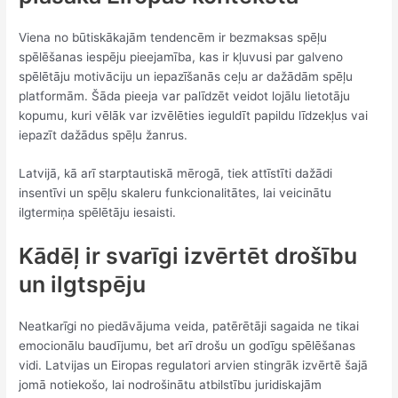
Viena no būtiskākajām tendencēm ir bezmaksas spēļu
spēlēšanas iespēju pieejamība, kas ir kļuvusi par galveno
spēlētāju motivāciju un iepazīšanās ceļu ar dažādām spēļu
platformām. Šāda pieeja var palīdzēt veidot lojālu lietotāju
kopumu, kuri vēlāk var izvēlēties ieguldīt papildu līdzekļus vai
iepazīt dažādus spēļu žanrus.
Latvijā, kā arī starptautiskā mērogā, tiek attīstīti dažādi
insentīvi un spēļu skaleru funkcionalitātes, lai veicinātu
ilgtermiņa spēlētāju iesaisti.
Kādēļ ir svarīgi izvērtēt drošību
un ilgtspēju
Neatkarīgi no piedāvājuma veida, patērētāji sagaida ne tikai
emocionālu baudījumu, bet arī drošu un godīgu spēlēšanas
vidi. Latvijas un Eiropas regulatori arvien stingrāk izvērtē šajā
jomā notiekošo, lai nodrošinātu atbilstību juridiskajām