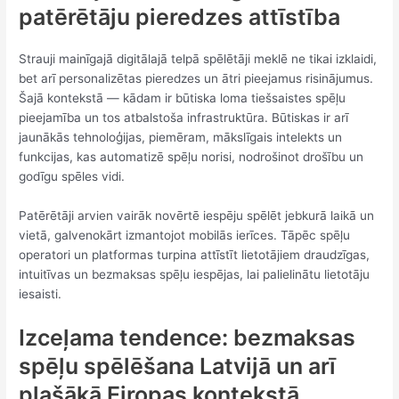
patērētāju pieredzes attīstība
Strauji mainīgajā digitālajā telpā spēlētāji meklē ne tikai izklaidi,
bet arī personalizētas pieredzes un ātri pieejamus risinājumus.
Šajā kontekstā — kādam ir būtiska loma tiešsaistes spēļu
pieejamība un tos atbalstoša infrastruktūra. Būtiskas ir arī
jaunākās tehnoloģijas, piemēram, mākslīgais intelekts un
funkcijas, kas automatizē spēļu norisi, nodrošinot drošību un
godīgu spēles vidi.
Patērētāji arvien vairāk novērtē iespēju spēlēt jebkurā laikā un
vietā, galvenokārt izmantojot mobilās ierīces. Tāpēc spēļu
operatori un platformas turpina attīstīt lietotājiem draudzīgas,
intuitīvas un bezmaksas spēļu iespējas, lai palielinātu lietotāju
iesaisti.
Izceļama tendence: bezmaksas
spēļu spēlēšana Latvijā un arī
plašākā Eiropas kontekstā