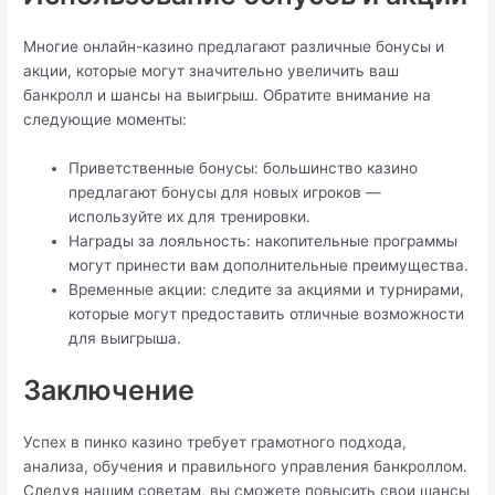
Многие онлайн-казино предлагают различные бонусы и
акции, которые могут значительно увеличить ваш
банкролл и шансы на выигрыш. Обратите внимание на
следующие моменты:
Приветственные бонусы: большинство казино
предлагают бонусы для новых игроков —
используйте их для тренировки.
Награды за лояльность: накопительные программы
могут принести вам дополнительные преимущества.
Временные акции: следите за акциями и турнирами,
которые могут предоставить отличные возможности
для выигрыша.
Заключение
Успех в пинко казино требует грамотного подхода,
анализа, обучения и правильного управления банкроллом.
Следуя нашим советам, вы сможете повысить свои шансы