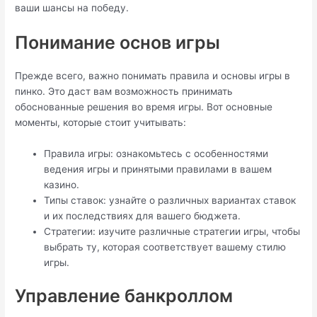
ваши шансы на победу.
Понимание основ игры
Прежде всего, важно понимать правила и основы игры в
пинко. Это даст вам возможность принимать
обоснованные решения во время игры. Вот основные
моменты, которые стоит учитывать:
Правила игры: ознакомьтесь с особенностями
ведения игры и принятыми правилами в вашем
казино.
Типы ставок: узнайте о различных вариантах ставок
и их последствиях для вашего бюджета.
Стратегии: изучите различные стратегии игры, чтобы
выбрать ту, которая соответствует вашему стилю
игры.
Управление банкроллом