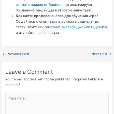
статья о казино от Reuters
, где анализируются
последние тенденции в игровой индустрии.
Как найти профессионалов для обучения игре?
Общайтесь с опытными игроками в социальных
сетях, таких как
гемблинг-эксперт Джеймс О’Двайер
,
и изучайте правила игры.
←
Previous Post
Next Post
→
Leave a Comment
Your email address will not be published.
Required fields are
marked
*
Type
here..