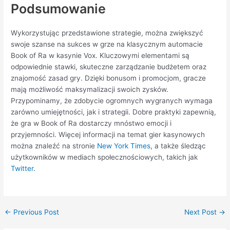
Podsumowanie
Wykorzystując przedstawione strategie, można zwiększyć
swoje szanse na sukces w grze na klasycznym automacie
Book of Ra w kasynie Vox. Kluczowymi elementami są
odpowiednie stawki, skuteczne zarządzanie budżetem oraz
znajomość zasad gry. Dzięki bonusom i promocjom, gracze
mają możliwość maksymalizacji swoich zysków.
Przypominamy, że zdobycie ogromnych wygranych wymaga
zarówno umiejętności, jak i strategii. Dobre praktyki zapewnią,
że gra w Book of Ra dostarczy mnóstwo emocji i
przyjemności. Więcej informacji na temat gier kasynowych
można znaleźć na stronie
New York Times
, a także śledząc
użytkowników w mediach społecznościowych, takich jak
Twitter
.
←
Previous Post
Next Post
→