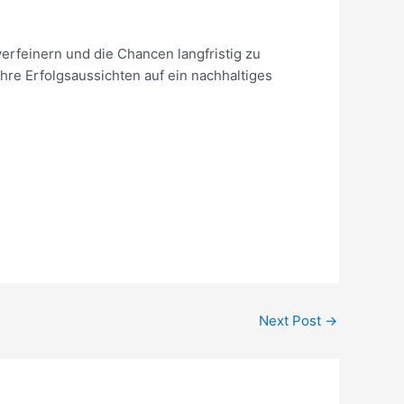
verfeinern und die Chancen langfristig zu
hre Erfolgsaussichten auf ein nachhaltiges
Next Post
→