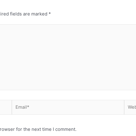
ired fields are marked
*
Email*
Webs
rowser for the next time I comment.