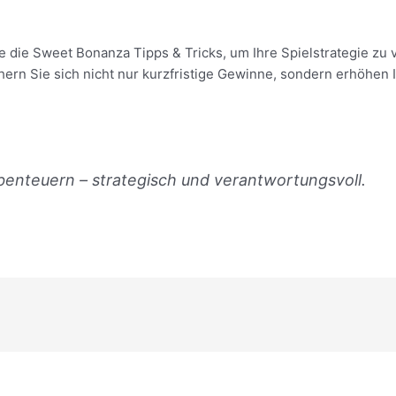
e die Sweet Bonanza Tipps & Tricks, um Ihre Spielstrategie zu 
rn Sie sich nicht nur kurzfristige Gewinne, sondern erhöhen I
benteuern – strategisch und verantwortungsvoll.