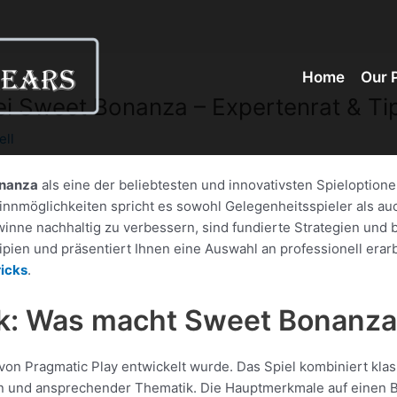
Home
Our 
bei Sweet Bonanza – Expertenrat & Ti
ll
nanza
als eine der beliebtesten und innovativsten Spieloptione
nmöglichkeiten spricht es sowohl Gelegenheitsspieler als au
ne nachhaltig zu verbessern, sind fundierte Strategien und be
ipien und präsentiert Ihnen eine Auswahl an professionell erarb
icks
.
ick: Was macht Sweet Bonanz
 von Pragmatic Play entwickelt wurde. Das Spiel kombiniert kla
 und ansprechender Thematik. Die Hauptmerkmale auf einen Bl