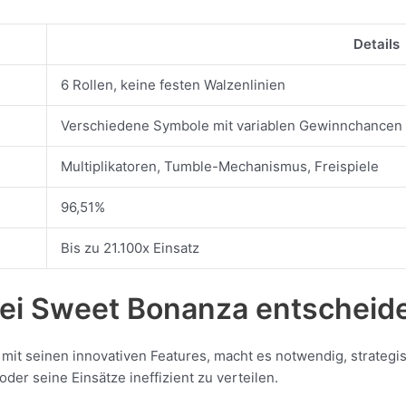
Details
6 Rollen, keine festen Walzenlinien
Verschiedene Symbole mit variablen Gewinnchancen
Multiplikatoren, Tumble-Mechanismus, Freispiele
96,51%
Bis zu 21.100x Einsatz
i Sweet Bonanza entscheide
rt mit seinen innovativen Features, macht es notwendig, strateg
der seine Einsätze ineffizient zu verteilen.