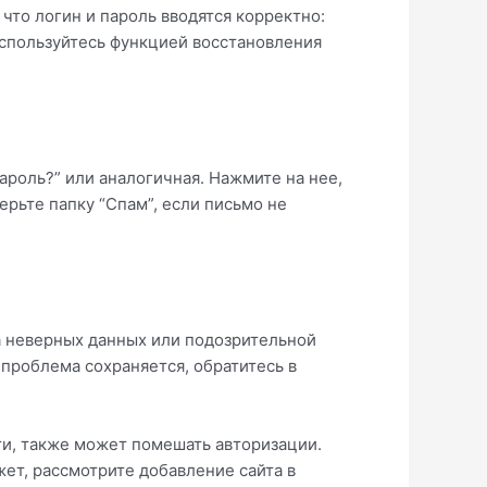
что логин и пароль вводятся корректно:
оспользуйтесь функцией восстановления
ароль?” или аналогичная. Нажмите на нее,
ерьте папку “Спам”, если письмо не
а неверных данных или подозрительной
 проблема сохраняется, обратитесь в
и, также может помешать авторизации.
жет, рассмотрите добавление сайта в