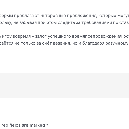
тформы предлагают интересные предложения, которые могут
льзу, не забывая при этом следить за требованиями по став
ь игру вовремя – залог успешного времяпрепровождения. Уст
здаётся не только за счёт везения, но и благодаря разумно
ired fields are marked
*