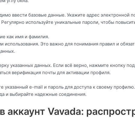
ем углу окна.
одимо ввести базовые данные. Укажите адрес электронной 
Регулярно используйте уникальные пароли, чтобы повысить
ие как имя и фамилия.
и использования. Это важно для понимания правил и обязат
данных.
рку указанных данных. Если всё верно, нажмите кнопку по
ться верификация почты для активации профиля.
те указанный e-mail и пароль для доступа к своему профил
ода и выбирайте надежные соединения.
 в аккаунт Vavada: распрос