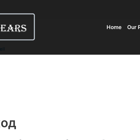
Home
Our 
ll
ход