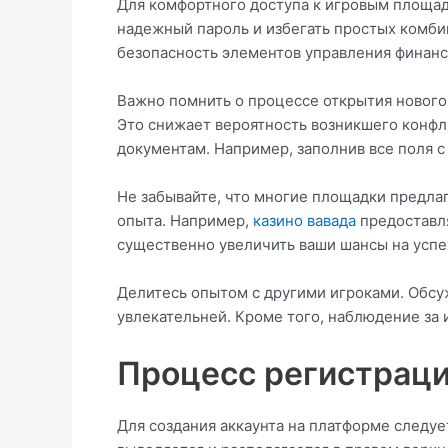
Для комфортного доступа к игровым площа
надежный пароль и избегать простых комбин
безопасность элементов управления финанс
Важно помнить о процессе открытия нового
Это снижает вероятность возникшего конфл
документам. Например, заполнив все поля 
Не забывайте, что многие площадки предла
опыта. Например,
казино вавада
предоставля
существенно увеличить ваши шансы на успе
Делитесь опытом с другими игроками. Обсу
увлекательней. Кроме того, наблюдение за 
Процесс регистраци
Для создания аккаунта на платформе следуе