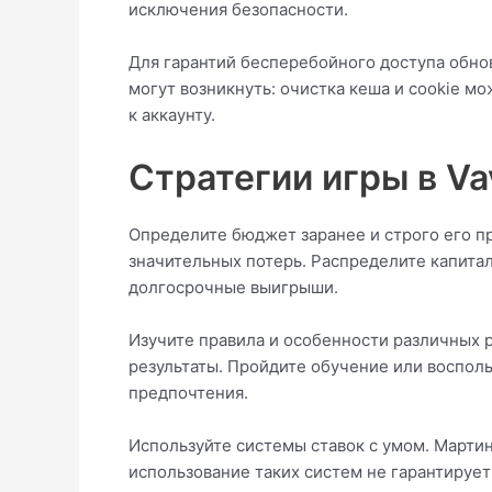
исключения безопасности.
Для гарантий бесперебойного доступа обно
могут возникнуть: очистка кеша и cookie м
к аккаунту.
Стратегии игры в Va
Определите бюджет заранее и строго его п
значительных потерь. Распределите капитал
долгосрочные выигрыши.
Изучите правила и особенности различных р
результаты. Пройдите обучение или восполь
предпочтения.
Используйте системы ставок с умом. Мартин
использование таких систем не гарантирует