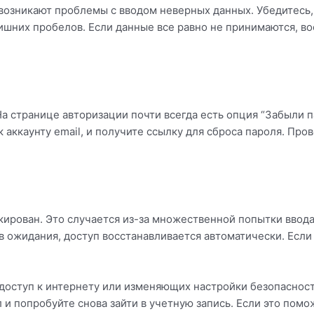
озникают проблемы с вводом неверных данных. Убедитесь, 
лишних пробелов. Если данные все равно не принимаются, в
На странице авторизации почти всегда есть опция “Забыли п
 аккаунту email, и получите ссылку для сброса пароля. Пров
кирован. Это случается из-за множественной попытки ввод
в ожидания, доступ восстанавливается автоматически. Если
оступ к интернету или изменяющих настройки безопасност
и попробуйте снова зайти в учетную запись. Если это помо