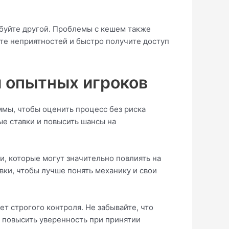
буйте другой. Проблемы с кешем также
ите неприятностей и быстро получите доступ
и опытных игроков
мы, чтобы оценить процесс без риска
ые ставки и повысить шансы на
и, которые могут значительно повлиять на
вки, чтобы лучше понять механику и свои
т строгого контроля. Не забывайте, что
и повысить уверенность при принятии