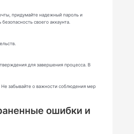
почты, придумайте надежный пароль и
 безопасность своего аккаунта.
ельств.
дтверждения для завершения процесса. В
ю. Не забывайте о важности соблюдения мер
траненные ошибки и