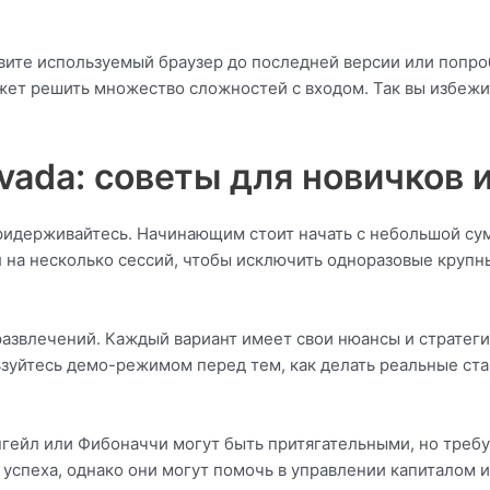
вите используемый браузер до последней версии или попро
ожет решить множество сложностей с входом. Так вы избеж
vada: советы для новичков 
ридерживайтесь. Начинающим стоит начать с небольшой сум
 на несколько сессий, чтобы исключить одноразовые крупн
азвлечений. Каждый вариант имеет свои нюансы и стратеги
зуйтесь демо-режимом перед тем, как делать реальные ста
гейл или Фибоначчи могут быть притягательными, но требуе
 успеха, однако они могут помочь в управлении капиталом 