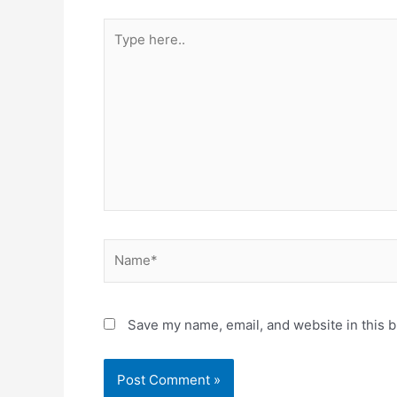
Type
here..
Name*
Save my name, email, and website in this b