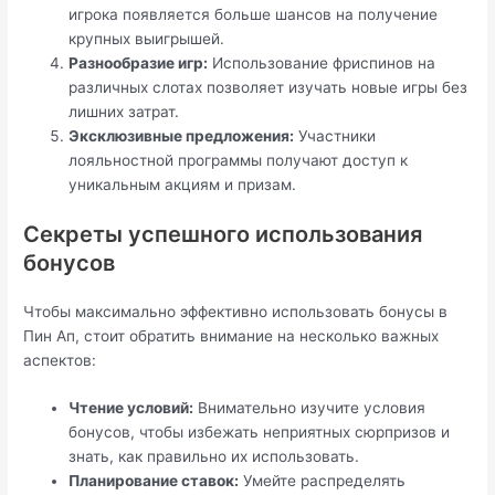
игрока появляется больше шансов на получение
крупных выигрышей.
Разнообразие игр:
Использование фриспинов на
различных слотах позволяет изучать новые игры без
лишних затрат.
Эксклюзивные предложения:
Участники
лояльностной программы получают доступ к
уникальным акциям и призам.
Секреты успешного использования
бонусов
Чтобы максимально эффективно использовать бонусы в
Пин Ап, стоит обратить внимание на несколько важных
аспектов:
Чтение условий:
Внимательно изучите условия
бонусов, чтобы избежать неприятных сюрпризов и
знать, как правильно их использовать.
Планирование ставок:
Умейте распределять