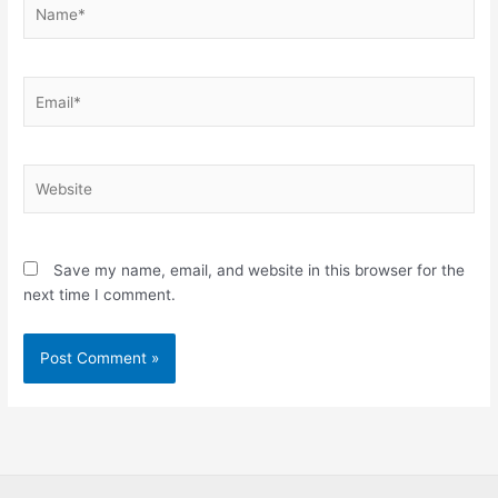
Name*
Email*
Website
Save my name, email, and website in this browser for the
next time I comment.