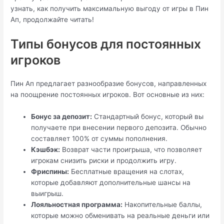
узнать, как получить максимальную выгоду от игры в Пин
Ап, продолжайте читать!
Типы бонусов для постоянных
игроков
Пин Ап предлагает разнообразие бонусов, направленных
на поощрение постоянных игроков. Вот основные из них:
Бонус за депозит:
Стандартный бонус, который вы
получаете при внесении первого депозита. Обычно
составляет 100% от суммы пополнения.
Кэшбэк:
Возврат части проигрыша, что позволяет
игрокам снизить риски и продолжить игру.
Фриспины:
Бесплатные вращения на слотах,
которые добавляют дополнительные шансы на
выигрыш.
Лояльностная программа:
Накопительные баллы,
которые можно обменивать на реальные деньги или